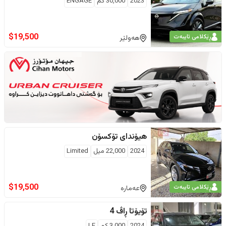
2023
30,000
كم
ENGAGE
$
19,500
ڕێکلامی تایبەت
هەولێر
هیۆندای
تۆکسۆن
2024
22,000
ميل
Limited
$
19,500
ڕێکلامی تایبەت
عەمارە
تۆیۆتا
ڕاڤ 4
2024
3,000
كم
LE