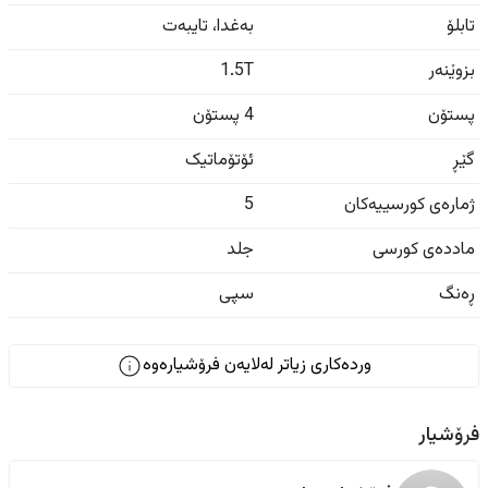
تابلۆ
بەغدا
،
تایبەت
بزوێنەر
1.5T
پستۆن
4 پستۆن
گێڕ
ئۆتۆماتیک
ژمارەی کورسییەکان
5
ماددەی کورسی
جلد
ڕەنگ
سپی
وردەکاری زیاتر لەلایەن فرۆشیارەوە
فرۆشیار