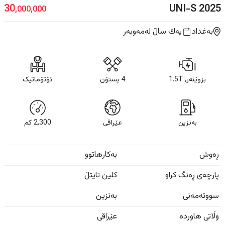
UNI-S
2025
30
,000,000
بەغداد
یه‌ك ساڵ
لەمەوبەر
بزوێنەر, 1.5T
4 پستۆن
ئۆتۆماتیک
بەنزین
عێراقی
2,300
كم
ڕەوش
بەکارهاتوو
پارچەی ڕەنگ کراو
کلین تایتڵ
سووتەمەنی
بەنزین
وڵاتی هاوردە
عێراقی