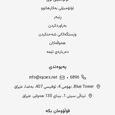
ئۆتۆمبێلی بەکارهاتوو
ڕێبەر
بەراوردکردن
وێستگەکانی شەحنکردن
هەواڵەکان
دەربارەی ئێمە
پەیوەندی
info@iqcars.net
6896
Blue Tower، نهۆمی 4، ئۆفیسی 407، بەغدا، عێراق
ئیتاڵی سیتی 1، بینای 130 هەولێر، عێراق
فۆڵۆومان بکە