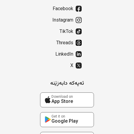
Facebook
Instagram
TikTok
Threads
LinkedIn
X
ئەپەکە دابەزێنە
Download on
App Store
Get it on
Google Play