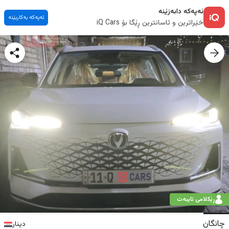
ئەپەکە دابەزێنە
ئەپەکە بەکاربێنە
خێراترین و ئاسانترین ڕێگا بۆ iQ Cars
ڕێکلامی تایبەت
چانگان
دینار