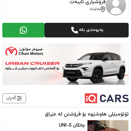
فرۆشیاری تایبەت
بەغداد
پەیوەندی بکە
گەڕان
ئۆتۆمبێلی هاوشێوە بۆ فرۆشتن لە
عێراق
چانگان
UNI-S