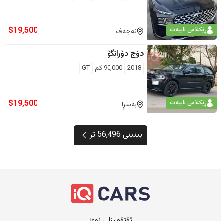
$
19,500
ڕێکلامی تایبەت
نەجەف
دۆج
دۆرانگۆ
2018
90,000
كم
GT
$
19,500
ڕێکلامی تایبەت
بەسڕا
بینینی 56,496 تر
ئۆتۆمبێلی نوێ