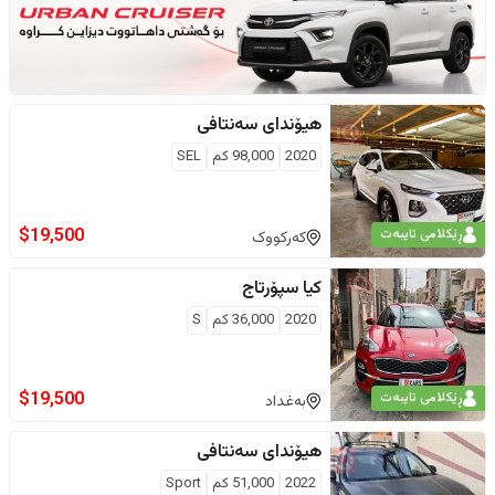
هیۆندای
سەنتافی
2020
98,000
كم
SEL
$
19,500
ڕێکلامی تایبەت
کەرکووک
کیا
سپۆرتاج
2020
36,000
كم
S
$
19,500
ڕێکلامی تایبەت
بەغداد
هیۆندای
سەنتافی
2022
51,000
كم
Sport