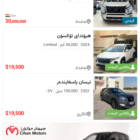
دینار
گرەنتی
30
بەغداد
,000,000
هیۆندای
تۆکسۆن
2024
36,000
كم
Limited
$
19,500
ڕێکلامی تایبەت
بەغداد
نیسان
پاسفایندەر
2022
109,000
ميل
SV
$
19,500
ڕێکلامی تایبەت
ئاکرێ