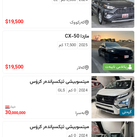
$
19,500
کەرکووک
مازدا
CX-50
2025
17,500
كم
$
19,500
ڕێکلامی تایبەت
کەلار
میتسوبیشی
ئێکسپاندەر کرۆس
2024
0
كم
GLS
دینار
گرەنتی
30
بەسڕا
,000,000
میتسوبیشی
ئێکسپاندەر کرۆس
2024
0
كم