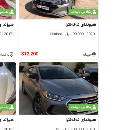
ڕێکلامی تایبەت
ڕێکلامی
هیۆندای
ئەلەنترا
هیۆندای
2020
90,000
ميل
Limited
2017
0
$
12,200
حیللە
بەغداد
ڕێکلامی تایبەت
ڕێکلامی
هیۆندای
ئەلەنترا
هیۆندای
2018
109,000
ميل
SE
2015
0