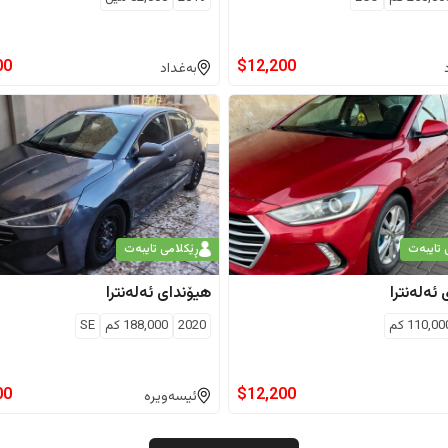
00
$
12,200
بەغداد
 تایبەت
ڕێکلامی تایبەت
ئەلەنترا
هیۆندای
ئەلەنترا
110,00
كم
2020
188,000
كم
SE
00
$
12,200
ئیسەویرە