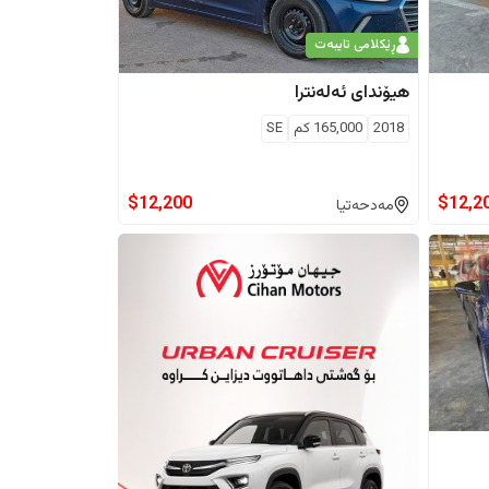
ڕێکلامی تایبەت
هیۆندای
ئەلەنترا
2018
165,000
كم
SE
$
12,200
$
12,2
مەدحەتیا