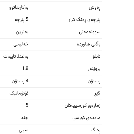
ڕەوش
بەکارهاتوو
پارچەی ڕەنگ کراو
5 پارچە
سووتەمەنی
بەنزین
وڵاتی هاوردە
خەلیجی
تابلۆ
بەغدا
،
تایبەت
بزوێنەر
1.8
پستۆن
4 پستۆن
گێڕ
ئۆتۆماتیک
ژمارەی کورسییەکان
5
ماددەی کورسی
جلد
ڕەنگ
سپی