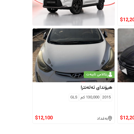
$
12,2
ڕێکلامی تایبەت
هیۆندای
ئەلەنترا
2015
130,000
كم
GLS
$
12,100
$
12,2
بەغداد