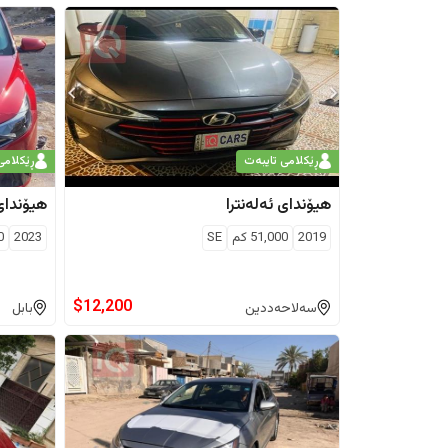
ڕێکلامی تایبەت
ڕێکلامی
هیۆندای
ئەلەنترا
هیۆندای
2019
51,000
كم
SE
2023
0
$
12,200
سەلاحەددین
بابل