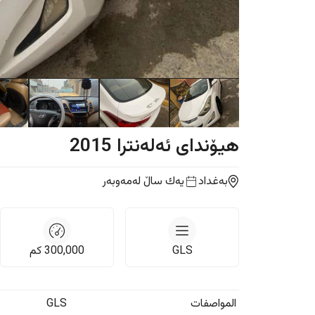
هیۆندای
ئەلەنترا
2015
بەغداد
یه‌ك ساڵ
لەمەوبەر
GLS
300,000
كم
المواصفات
GLS