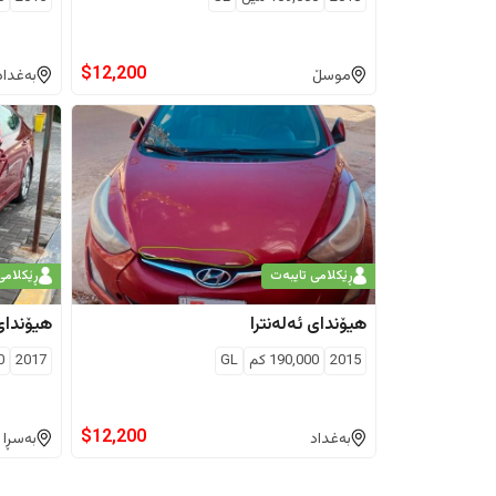
$
12,200
موسڵ
بەغداد
ڕێکلامی تایبەت
ڕێکلامی
هیۆندای
ئەلەنترا
هیۆندای
2015
190,000
كم
GL
2017
0
$
12,200
بەغداد
بەسڕا