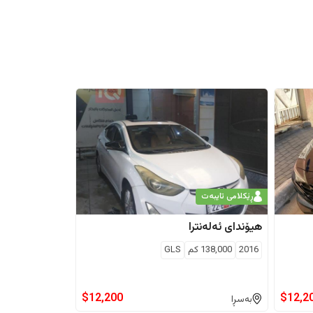
ڕێکلامی تایبەت
هیۆندای
ئەلەنترا
2016
138,000
كم
GLS
$
12,200
$
12,2
بەسڕا