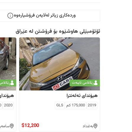
وردەکاری زیاتر لەلایەن فرۆشیارەوە
ئۆتۆمبێلی هاوشێوە بۆ فرۆشتن لە
عێراق
ڕێکلامی تایبەت
ڕێکلامی
هیۆندای
ئەلەنترا
هیۆندای
2019
175,000
كم
GLS
2020
0
$
12,200
بەغداد
سامەرا