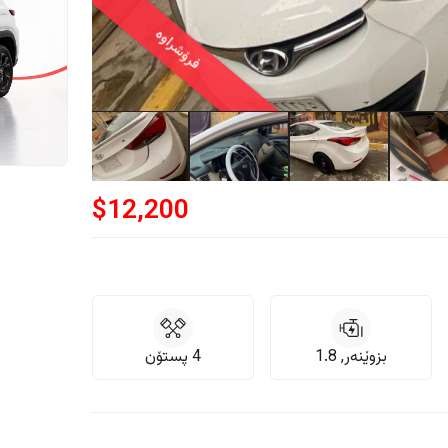
فرۆشراوە
$
12,200
بزوێنەر, 1.8
4 پستۆن