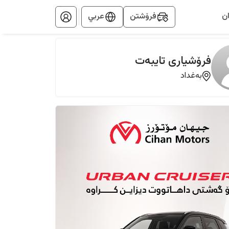
ن
فرۆشتن
عربي
فرۆشیاری تایبەت
بەغداد