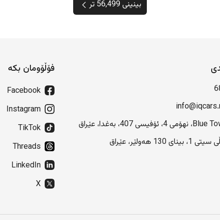
بینینی 56,499 تر
دی
فۆڵۆومان بکە
6
Facebook
info@iqcars.
Instagram
هۆمی 4، ئۆفیسی 407، بەغدا، عێراق
TikTok
 1، بینای 130 هەولێر، عێراق
Threads
LinkedIn
X