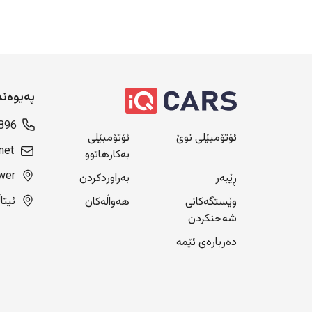
پەیوەن
896
ئۆتۆمبێلی نوێ
ئۆتۆمبێلی
net
بەکارهاتوو
Blue Tower، ن
ڕێبەر
بەراوردکردن
ئیتاڵی سیتی
وێستگەکانی
هەواڵەکان
شەحنکردن
دەربارەی ئێمە