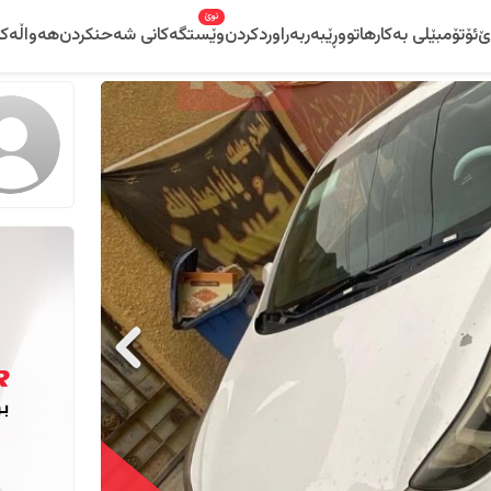
نوێ
ێ
ئۆتۆمبێلی بەکارهاتوو
ڕێبەر
بەراوردکردن
وێستگەکانی شەحنکردن
هەواڵەکا