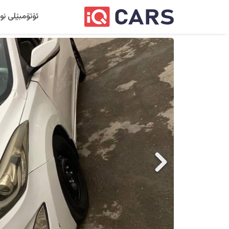
ئۆتۆمبێلی نو