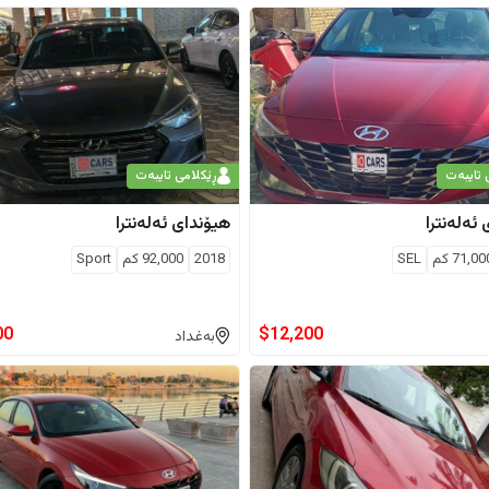
 تایبەت
ڕێکلامی تایبەت
ئەلەنترا
هیۆندای
ئەلەنترا
71,00
كم
SEL
2018
92,000
كم
Sport
00
$
12,200
بەغداد