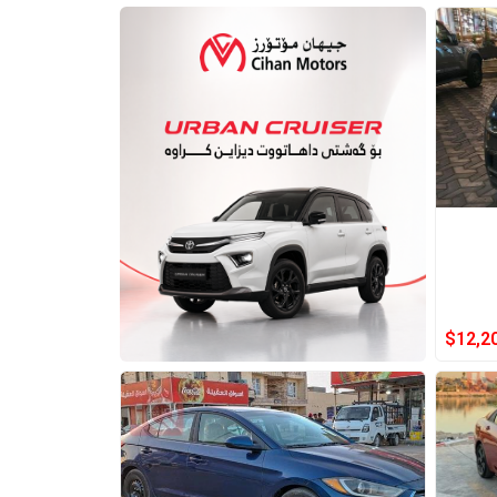
$
12,2