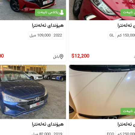
 تایبەت
ڕێکلامی تایبەت
ئەلەنترا
هیۆندای
ئەلەنترا
153,00
كم
GL
2022
109,000
ميل
00
$
12,200
بابل
 تایبەت
ئەلەنترا
هیۆندای
ئەلەنترا
250,00
كم
ECO
2019
82,000
ميل