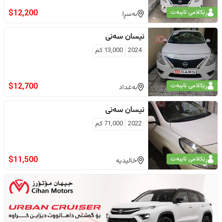
$
12,200
ڕێکلامی تایبەت
بەسڕا
نیسان
سەنی
2024
13,000
كم
$
12,700
ڕێکلامی تایبەت
بەغداد
نیسان
سەنی
2022
71,000
كم
$
11,500
ڕێکلامی تایبەت
خالیدیە