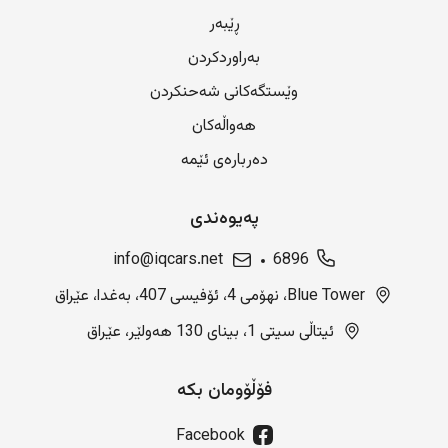
ڕێبەر
بەراوردکردن
وێستگەکانی شەحنکردن
هەواڵەکان
دەربارەی ئێمە
پەیوەندی
info@iqcars.net
6896
Blue Tower، نهۆمی 4، ئۆفیسی 407، بەغدا، عێراق
ئیتاڵی سیتی 1، بینای 130 هەولێر، عێراق
فۆڵۆومان بکە
Facebook