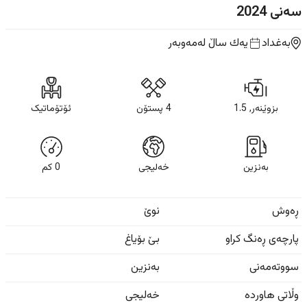
سەنی
2024
بەغداد
یه‌ك ساڵ
لەمەوبەر
بزوێنەر, 1.5
4 پستۆن
ئۆتۆماتیک
بەنزین
خەلیجی
0
كم
ڕەوش
نوێ
پارچەی ڕەنگ کراو
بێ بۆیاغ
سووتەمەنی
بەنزین
وڵاتی هاوردە
خەلیجی