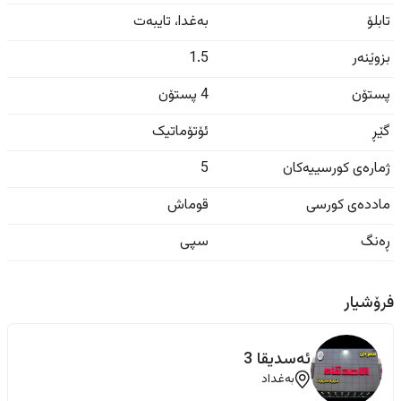
تابلۆ
بەغدا
،
تایبەت
بزوێنەر
1.5
پستۆن
4 پستۆن
گێڕ
ئۆتۆماتیک
ژمارەی کورسییەکان
5
ماددەی کورسی
قوماش
ڕەنگ
سپی
فرۆشیار
ئەسدیقا 3
بەغداد