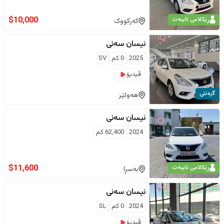
$
10,000
ڕێکلامی تایبەت
کەرکووک
نیسان
سەنی
2025
0
كم
SV
ڤیدیۆ
گرەنتی
هەولێر
نیسان
سەنی
2024
62,400
كم
$
11,600
ڕێکلامی تایبەت
بەسڕا
نیسان
سەنی
2024
0
كم
SL
ڤیدیۆ