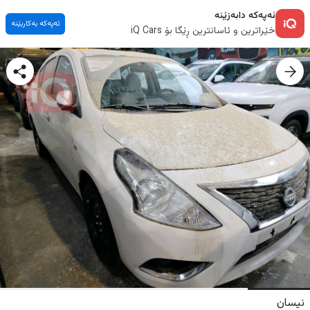
ئەپەکە دابەزێنە
ئەپەکە بەکاربێنە
خێراترین و ئاسانترین ڕێگا بۆ iQ Cars
نیسان