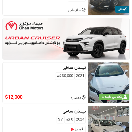
گرەنتی
سلێمانی
نیسان
سەنی
2021
30,000
كم
$
12,000
ڕێکلامی تایبەت
عەمارە
نیسان
سەنی
2024
0
كم
SV
ڤیدیۆ