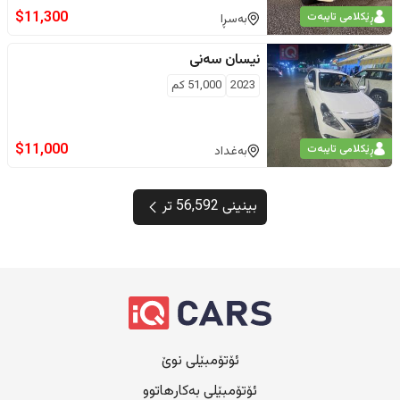
$
11,300
ڕێکلامی تایبەت
بەسڕا
نیسان
سەنی
2023
51,000
كم
$
11,000
ڕێکلامی تایبەت
بەغداد
بینینی 56,592 تر
ئۆتۆمبێلی نوێ
ئۆتۆمبێلی بەکارهاتوو