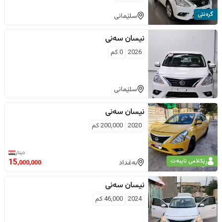
گرەنتی
سلێمانی
نیسان
سەنی
2026
0
كم
سلێمانی
نیسان
سەنی
2020
200,000
كم
دینار
ڕێکلامی تایبەت
15
بەغداد
,000,000
نیسان
سەنی
2024
46,000
كم