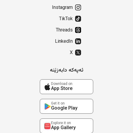
Instagram
TikTok
Threads
LinkedIn
X
ئەپەکە دابەزێنە
Download on
App Store
Get it on
Google Play
Explore it on
App Gallery