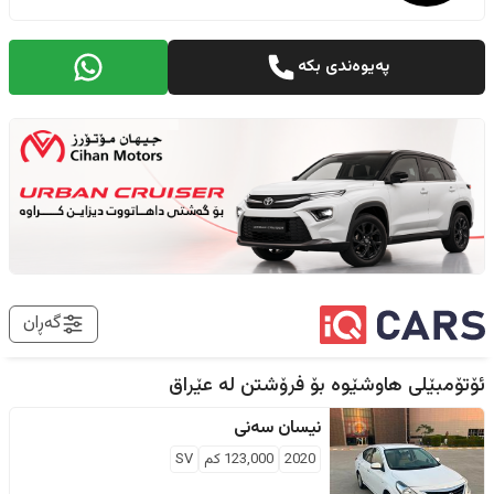
پەیوەندی بکە
گەڕان
ئۆتۆمبێلی هاوشێوە بۆ فرۆشتن لە
عێراق
نیسان
سەنی
2020
123,000
كم
SV