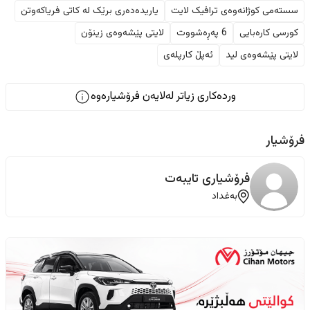
سستەمی کوژانەوەی ترافیک لایت
یاریدەدەری برێک لە کاتی فریاکەوتن
کورسی کارەبایی
6 پەڕەشووت
لایتی پێشەوەی زینۆن
لایتی پێشەوەی لید
ئەپڵ کارپلەی
وردەکاری زیاتر لەلایەن فرۆشیارەوە
فرۆشیار
فرۆشیاری تایبەت
بەغداد