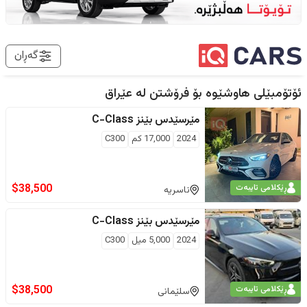
گەڕان
ئۆتۆمبێلی هاوشێوە بۆ فرۆشتن لە
عێراق
مێرسێدس بێنز
C-Class
2024
17,000
كم
C300
$
38,500
ڕێکلامی تایبەت
ناسریە
مێرسێدس بێنز
C-Class
2024
5,000
ميل
C300
$
38,500
ڕێکلامی تایبەت
سلێمانی