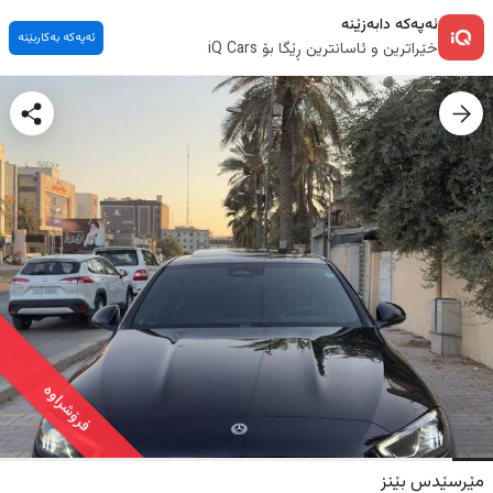
ئەپەکە دابەزێنە
ئەپەکە بەکاربێنە
خێراترین و ئاسانترین ڕێگا بۆ iQ Cars
فرۆشراوە
مێرسێدس بێنز