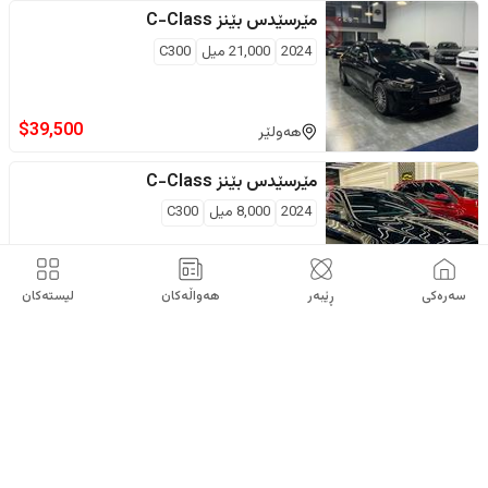
مێرسێدس بێنز
C-Class
2024
21,000
ميل
C300
$
39,500
هەولێر
مێرسێدس بێنز
C-Class
2024
8,000
ميل
C300
$
40,000
كلين
هەولێر
سەرەکی
ڕێبەر
هەواڵەکان
لیستەکان