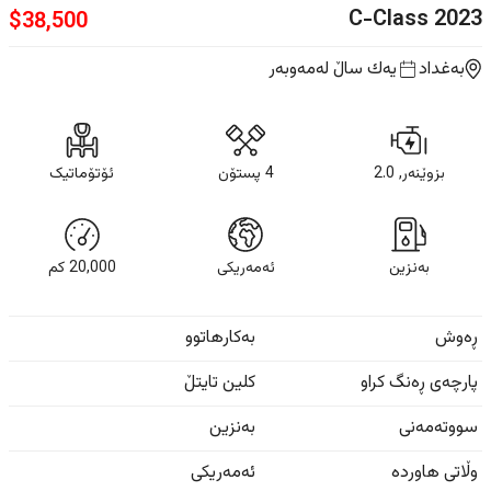
C-Class
2023
$
38,500
بەغداد
یه‌ك ساڵ
لەمەوبەر
بزوێنەر, 2.0
4 پستۆن
ئۆتۆماتیک
بەنزین
ئەمەریکی
20,000
كم
ڕەوش
بەکارهاتوو
پارچەی ڕەنگ کراو
کلین تایتڵ
سووتەمەنی
بەنزین
وڵاتی هاوردە
ئەمەریکی