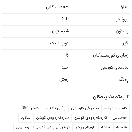
تابلۆ
هەولێر
،
کاتی
بزوێنەر
2.0
پستۆن
4 پستۆن
گێڕ
ئۆتۆماتیک
ژمارەی کورسییەکان
5
ماددەی کورسی
جلد
ڕەنگ
رەش
تایبەتمەندییەکان
کامێرای دواوە
سندوقی کارەبایی
ڕاگری نشێوی
کامێرا 360
حەساس
گەرمکەرەوەی کوشن
ساردکەرەوەی کوشن
سلاید
بەسمە
شاشە
ئاوێنەی ڕادار
کۆنترۆڵی پلەی گەرمی ئۆتۆماتیکی