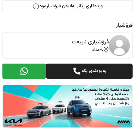
وردەکاری زیاتر لەلایەن فرۆشیارەوە
فرۆشیار
فرۆشیاری تایبەت
بەغداد
پەیوەندی بکە