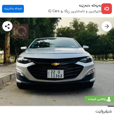
ئەپەکە دابەزێنە
ئەپەکە بەکاربێنە
خێراترین و ئاسانترین ڕێگا بۆ iQ Cars
ڕێکلامی تایبەت
شێڤرۆلێت