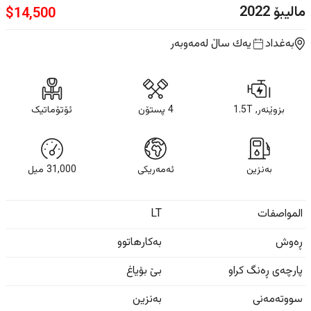
مالیبۆ
2022
$
14,500
بەغداد
یه‌ك ساڵ
لەمەوبەر
بزوێنەر, 1.5T
4 پستۆن
ئۆتۆماتیک
بەنزین
ئەمەریکی
31,000
ميل
المواصفات
LT
ڕەوش
بەکارهاتوو
پارچەی ڕەنگ کراو
بێ بۆیاغ
سووتەمەنی
بەنزین