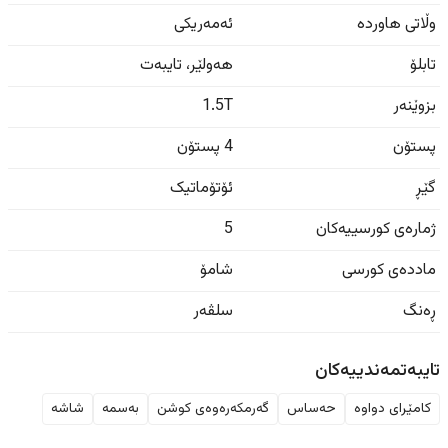
وڵاتی هاوردە
ئەمەریکی
تابلۆ
هەولێر
،
تایبەت
بزوێنەر
1.5T
پستۆن
4 پستۆن
گێڕ
ئۆتۆماتیک
ژمارەی کورسییەکان
5
ماددەی کورسی
شامۆ
ڕەنگ
سلڤەر
تایبەتمەندییەکان
کامێرای دواوە
حەساس
گەرمکەرەوەی کوشن
بەسمە
شاشە