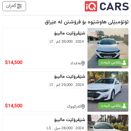
گەڕان
ئۆتۆمبێلی هاوشێوە بۆ فرۆشتن لە
عێراق
شێڤرۆلێت
مالیبۆ
2024
59,000
كم
LT
$
14,500
ڕێکلامی تایبەت
بەغداد
شێڤرۆلێت
مالیبۆ
2024
29,000
كم
LT
$
14,500
ڕێکلامی تایبەت
کەرکووک
شێڤرۆلێت
مالیبۆ
2024
28,000
ميل
LS