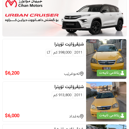
شێڤرۆلێت
ئۆپترا
2011
398,000
كم
LT
$
6,200
ڕێکلامی تایبەت
ئەبوغرێب
شێڤرۆلێت
ئۆپترا
2011
913,800
كم
$
6,000
ڕێکلامی تایبەت
بەغداد