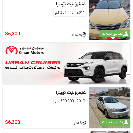
شێڤرۆلێت
ئۆپترا
2011
201,443
كم
$
6,300
ڕێکلامی تایبەت
بەغداد
شێڤرۆلێت
ئۆپترا
2010
500,000
كم
$
6,300
ڕێکلامی تایبەت
خەدر