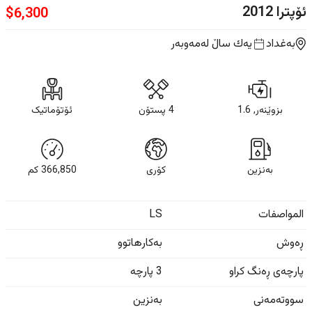
ئۆپترا
2012
$
6,300
بەغداد
یه‌ك ساڵ
لەمەوبەر
بزوێنەر, 1.6
4 پستۆن
ئۆتۆماتیک
بەنزین
کۆری
366,850
كم
المواصفات
LS
ڕەوش
بەکارهاتوو
پارچەی ڕەنگ کراو
3 پارچە
سووتەمەنی
بەنزین