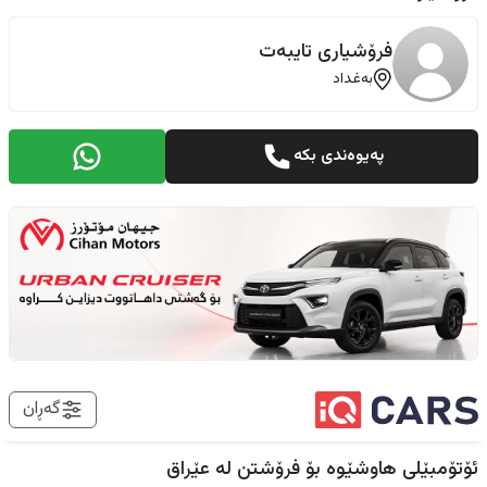
فرۆشیاری تایبەت
بەغداد
پەیوەندی بکە
گەڕان
ئۆتۆمبێلی هاوشێوە بۆ فرۆشتن لە
عێراق