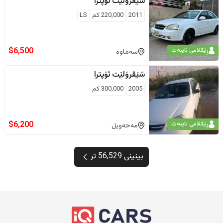
شێڤرۆلێت
ئۆپترا
2011
220,000
كم
LS
$
6,500
ڕێکلامی تایبەت
سەماوە
شێڤرۆلێت
ئۆپترا
2005
300,000
كم
$
6,200
ڕێکلامی تایبەت
مەحەویل
بینینی 56,529 تر