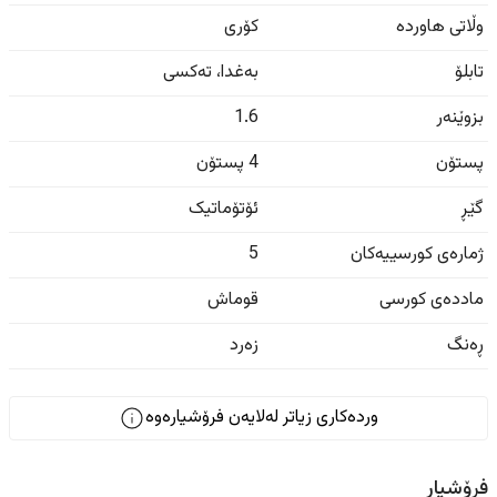
وڵاتی هاوردە
کۆری
تابلۆ
بەغدا
،
تەکسی
بزوێنەر
1.6
پستۆن
4 پستۆن
گێڕ
ئۆتۆماتیک
ژمارەی کورسییەکان
5
ماددەی کورسی
قوماش
ڕەنگ
زەرد
وردەکاری زیاتر لەلایەن فرۆشیارەوە
فرۆشیار