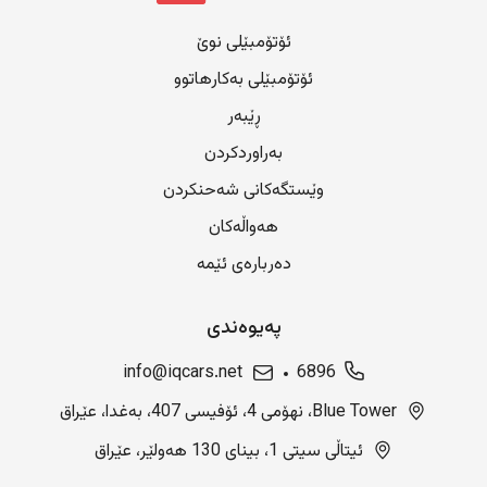
ئۆتۆمبێلی نوێ
ئۆتۆمبێلی بەکارهاتوو
ڕێبەر
بەراوردکردن
وێستگەکانی شەحنکردن
هەواڵەکان
دەربارەی ئێمە
پەیوەندی
info@iqcars.net
6896
Blue Tower، نهۆمی 4، ئۆفیسی 407، بەغدا، عێراق
ئیتاڵی سیتی 1، بینای 130 هەولێر، عێراق