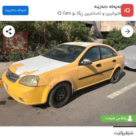
ئەپەکە دابەزێنە
ئەپەکە بەکاربێنە
خێراترین و ئاسانترین ڕێگا بۆ iQ Cars
ڕێکلامی تایبەت
شێڤرۆلێت