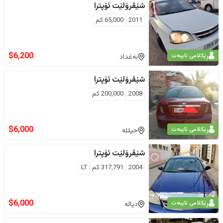
شێڤرۆلێت
ئۆپترا
2011
65,000
كم
$
6,200
ڕێکلامی تایبەت
بەغداد
شێڤرۆلێت
ئۆپترا
2008
200,000
كم
$
6,000
ڕێکلامی تایبەت
حیللە
شێڤرۆلێت
ئۆپترا
2004
317,791
كم
LT
$
6,000
ڕێکلامی تایبەت
دیالە