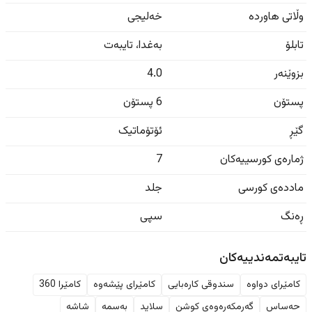
وڵاتی هاوردە
خەلیجی
تابلۆ
بەغدا
،
تایبەت
بزوێنەر
4.0
پستۆن
6 پستۆن
گێڕ
ئۆتۆماتیک
ژمارەی کورسییەکان
7
ماددەی کورسی
جلد
ڕەنگ
سپی
تایبەتمەندییەکان
کامێرای دواوە
سندوقی کارەبایی
کامێرای پێشەوە
کامێرا 360
حەساس
گەرمکەرەوەی کوشن
سلاید
بەسمە
شاشە