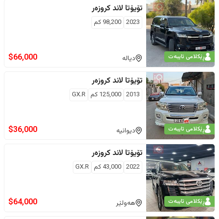
تۆیۆتا
لاند کروزەر
2023
98,200
كم
$
66,000
ڕێکلامی تایبەت
دیالە
تۆیۆتا
لاند کروزەر
2013
125,000
كم
GX.R
$
36,000
ڕێکلامی تایبەت
دیوانیە
تۆیۆتا
لاند کروزەر
2022
43,000
كم
GX.R
$
64,000
ڕێکلامی تایبەت
هەولێر