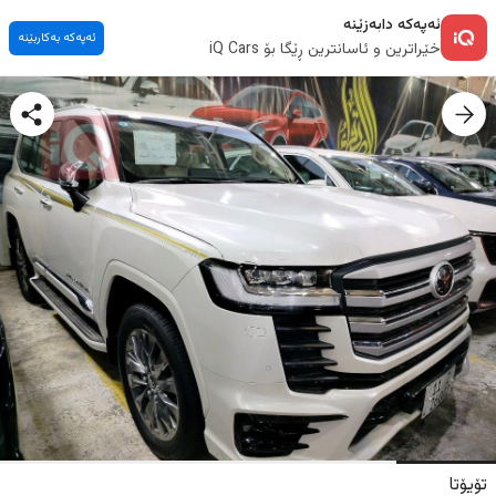
ئەپەکە دابەزێنە
ئەپەکە بەکاربێنە
خێراترین و ئاسانترین ڕێگا بۆ iQ Cars
تۆیۆتا