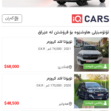
گەڕان
ئۆتۆمبێلی هاوشێوە بۆ فرۆشتن لە
عێراق
تۆیۆتا
لاند کروزەر
2021
74,000
كم
GX.R
$
68,000
ڕێکلامی تایبەت
قەڵادزێ
تۆیۆتا
لاند کروزەر
2020
170,000
كم
GX.R
$
48,500
ڕێکلامی تایبەت
هەولێر