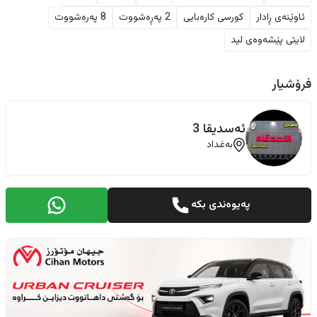
ئاوێنەی ڕادار
کورسی کارەبایی
2 پەڕەشووت
8 پەرەشووت
لایتی پێشەوەی لید
فرۆشیار
ئەسدیقا 3
بەغداد
پەیوەندی بکە