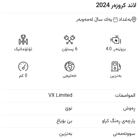
لاند کروزەر
2024
بەغداد
یه‌ك ساڵ
لەمەوبەر
بزوێنەر, 4.0
6 پستۆن
ئۆتۆماتیک
بەنزین
خەلیجی
0
كم
المواصفات
VX Limited
ڕەوش
نوێ
پارچەی ڕەنگ کراو
بێ بۆیاغ
سووتەمەنی
بەنزین