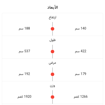
الأبعاد
ارتفاع
140 سم
188 سم
طول
422 سم
537 سم
عرض
179 سم
192 سم
وزن
1266 كغم
1920 كغم