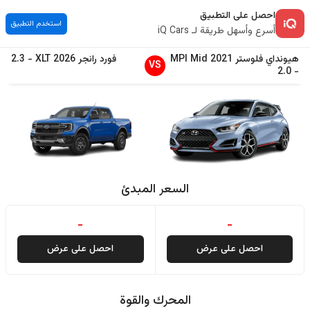
احصل على التطبيق
استخدم التطبيق
أسرع وأسهل طريقة لـ iQ Cars
هيونداي
فلوستر
2021
MPI Mid
فورد
رانجر
2026
XLT
-
2.3
VS
2.0
-
السعر المبدئ
-
-
احصل على عرض
احصل على عرض
المحرك والقوة