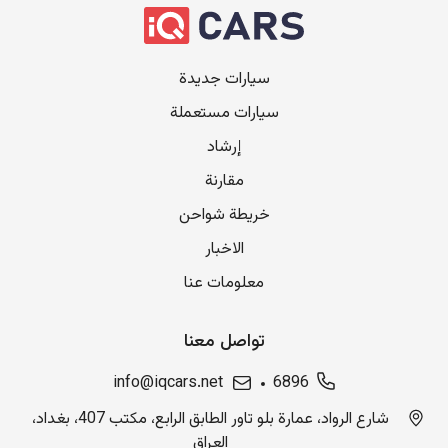
سيارات جديدة
سيارات مستعملة
إرشاد
مقارنة
خريطة شواحن
الاخبار
معلومات عنا
تواصل معنا
info@iqcars.net
6896
شارع الرواد، عمارة بلو تاور الطابق الرابع، مكتب 407، بغداد،
العراق