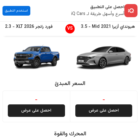
احصل على التطبيق
استخدم التطبيق
أسرع وأسهل طريقة لـ iQ Cars
هيونداي
أزيرا
2021
Mid
-
3.5
فورد
رانجر
2026
XLT
-
2.3
VS
السعر المبدئ
-
-
احصل على عرض
احصل على عرض
المحرك والقوة