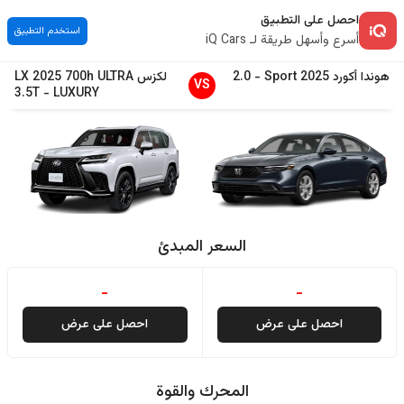
احصل على التطبيق
استخدم التطبيق
أسرع وأسهل طريقة لـ iQ Cars
هوندا
أكورد
2025
Sport
-
2.0
لكزس
700h ULTRA
2025
LX
VS
3.5T
-
LUXURY
السعر المبدئ
-
-
احصل على عرض
احصل على عرض
المحرك والقوة