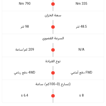
790 Nm
335 Nm
سعة الخزان
48.5 لتر
98 لتر
السرعة القصوى
N/A
209 كم/ساعة
نوع القيادة
FWD دفع أمامي
4WD دفع رباعي
(تسارع (0-100كم/ ساعة
6.4 s
8 s