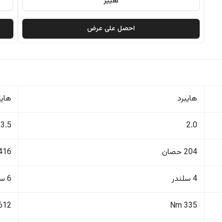
تغيير
احصل على عرض
هايبرد
هايب
3.5
2.0
204 حصان
416 حصا
4 سلندر
6 سلندر
612 Nm
335 Nm