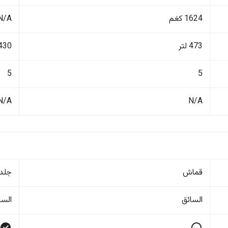
1624 كغم
N/A
473 لتر
430 لتر
5
5
N/A
N/A
قماش
جلد
السائق
السا