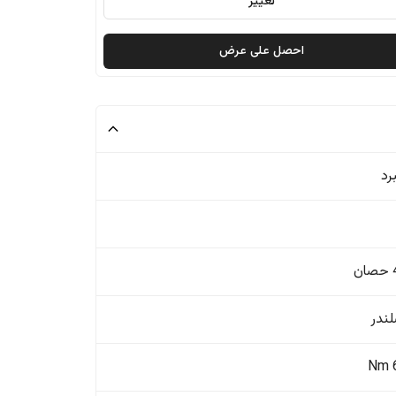
تغيير
احصل على عرض
رد
ن