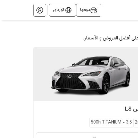
بيعها
کوردی
على أفضل العروض و الأسعار.
س
LS
500h TITANIUM
-
3.5
2