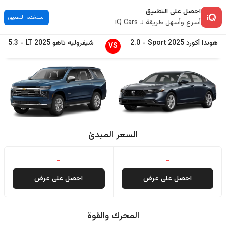
احصل على التطبيق
استخدم التطبيق
أسرع وأسهل طريقة لـ iQ Cars
هوندا
أكورد
2025
Sport
-
2.0
شيفروليه
تاهو
2025
LT
-
5.3
VS
السعر المبدئ
-
-
احصل على عرض
احصل على عرض
المحرك والقوة