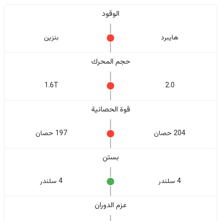
الوقود
هايبرد
بنزين
حجم المحرك
1.6T
2.0
قوة الحصانية
204 حصان
197 حصان
بستن
4 سلندر
4 سلندر
عزم الدوران