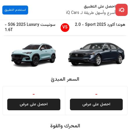
احصل على التطبيق
استخدم التطبيق
أسرع وأسهل طريقة لـ iQ Cars
هوندا
أكورد
2025
Sport
-
2.0
سوئیست
Luxury
2025
S06
-
VS
1.6T
السعر المبدئ
-
-
احصل على عرض
احصل على عرض
المحرك والقوة