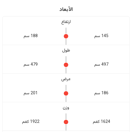
الأبعاد
ارتفاع
145 سم
188 سم
طول
497 سم
479 سم
عرض
186 سم
201 سم
وزن
1624 كغم
1922 كغم