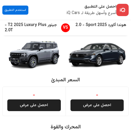
احصل على التطبيق
استخدم التطبيق
أسرع وأسهل طريقة لـ iQ Cars
هوندا
أكورد
2025
Sport
-
2.0
جيتور
Luxury Plus
2025
T2
-
VS
2.0T
السعر المبدئ
-
-
احصل على عرض
احصل على عرض
المحرك والقوة