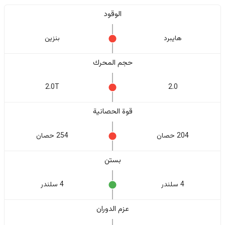
الوقود
هايبرد
بنزين
حجم المحرك
2.0T
2.0
قوة الحصانية
204 حصان
254 حصان
بستن
4 سلندر
4 سلندر
عزم الدوران