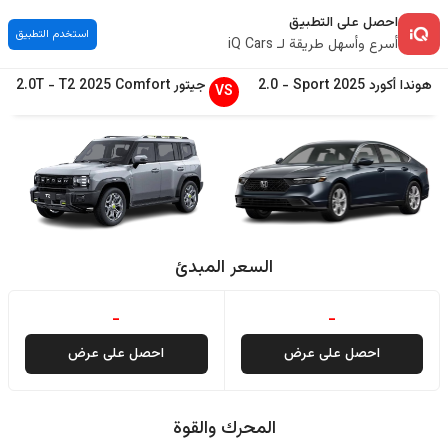
احصل على التطبيق
استخدم التطبيق
أسرع وأسهل طريقة لـ iQ Cars
هوندا
أكورد
2025
Sport
-
2.0
جيتور
Comfort
2025
T2
-
2.0T
VS
السعر المبدئ
-
-
احصل على عرض
احصل على عرض
المحرك والقوة