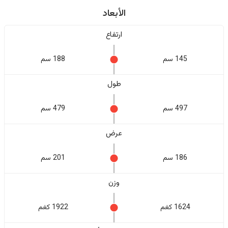
الأبعاد
ارتفاع
145 سم
188 سم
طول
497 سم
479 سم
عرض
186 سم
201 سم
وزن
1624 كغم
1922 كغم