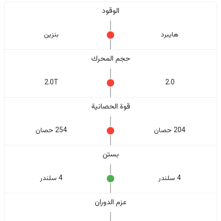
الوقود
هايبرد
بنزين
حجم المحرك
2.0T
2.0
قوة الحصانية
204 حصان
254 حصان
بستن
4 سلندر
4 سلندر
عزم الدوران