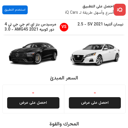
احصل على التطبيق
استخدم التطبيق
أسرع وأسهل طريقة لـ iQ Cars
نيسان
ألتيما
2021
SV
-
2.5
مرسيدس بنز
اي ام جي جي تي 4
VS
دور كوبيه
2021
AMG45
-
3.0
السعر المبدئ
-
-
احصل على عرض
احصل على عرض
المحرك والقوة