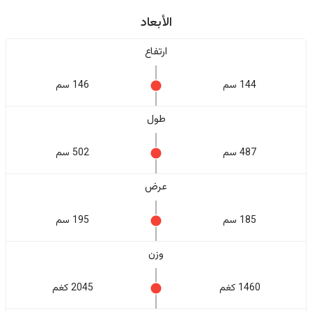
الأبعاد
ارتفاع
144 سم
146 سم
طول
487 سم
502 سم
عرض
185 سم
195 سم
وزن
1460 كغم
2045 كغم