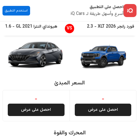
احصل على التطبيق
استخدم التطبيق
أسرع وأسهل طريقة لـ iQ Cars
فورد
رانجر
2026
XLT
-
2.3
هيونداي
النترا
2021
GL
-
1.6
VS
السعر المبدئ
-
-
احصل على عرض
احصل على عرض
المحرك والقوة