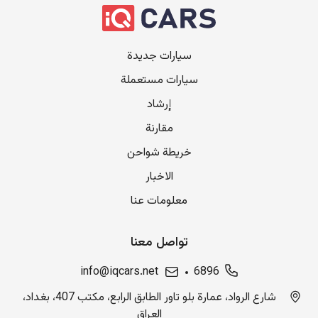
سيارات جديدة
سيارات مستعملة
إرشاد
مقارنة
خريطة شواحن
الاخبار
معلومات عنا
تواصل معنا
info@iqcars.net
6896
شارع الرواد، عمارة بلو تاور الطابق الرابع، مكتب 407، بغداد،
العراق