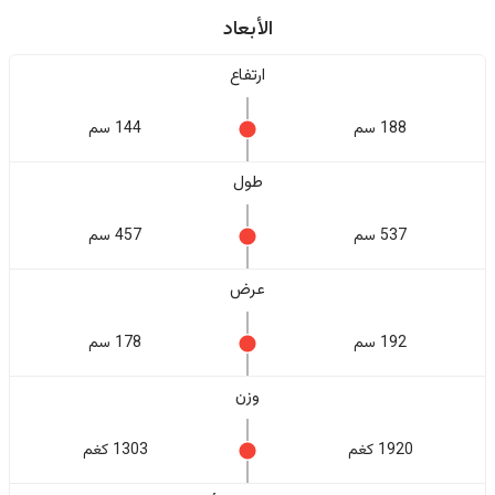
الأبعاد
ارتفاع
188 سم
144 سم
طول
537 سم
457 سم
عرض
192 سم
178 سم
وزن
1920 كغم
1303 كغم