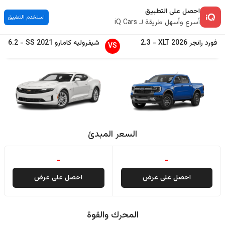
احصل على التطبيق
استخدم التطبيق
أسرع وأسهل طريقة لـ iQ Cars
فورد
رانجر
2026
XLT
-
2.3
شيفروليه
كامارو
2021
SS
-
6.2
VS
السعر المبدئ
-
-
احصل على عرض
احصل على عرض
المحرك والقوة