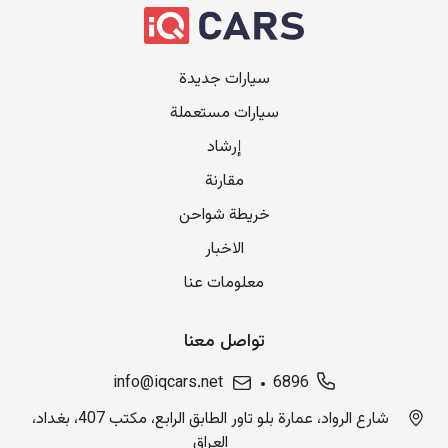
سيارات جديدة
سيارات مستعملة
إرشاد
مقارنة
خريطة شواحن
الاخبار
معلومات عنا
تواصل معنا
info@iqcars.net
6896
شارع الرواد، عمارة بلو تاور الطابق الرابع، مكتب 407، بغداد،
العراق