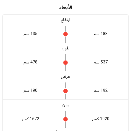
الأبعاد
ارتفاع
188 سم
135 سم
طول
537 سم
478 سم
عرض
192 سم
190 سم
وزن
1920 كغم
1672 كغم