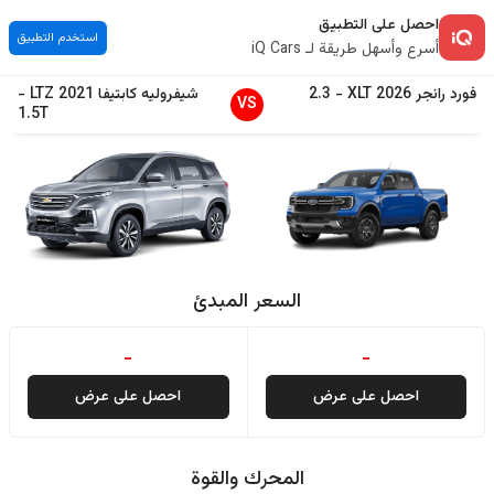
احصل على التطبيق
استخدم التطبيق
أسرع وأسهل طريقة لـ iQ Cars
فورد
رانجر
2026
XLT
-
2.3
شيفروليه
كابتيفا
2021
LTZ
-
VS
1.5T
السعر المبدئ
-
-
احصل على عرض
احصل على عرض
المحرك والقوة