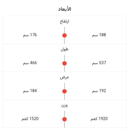
الأبعاد
ارتفاع
188 سم
176 سم
طول
537 سم
466 سم
عرض
192 سم
184 سم
وزن
1920 كغم
1520 كغم