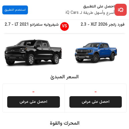
احصل على التطبيق
استخدم التطبيق
أسرع وأسهل طريقة لـ iQ Cars
فورد
رانجر
2026
XLT
-
2.3
شيفروليه
سلفرادو
2021
LT
-
2.7
VS
السعر المبدئ
-
-
احصل على عرض
احصل على عرض
المحرك والقوة