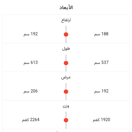
الأبعاد
ارتفاع
188 سم
192 سم
طول
537 سم
613 سم
عرض
192 سم
206 سم
وزن
1920 كغم
2264 كغم