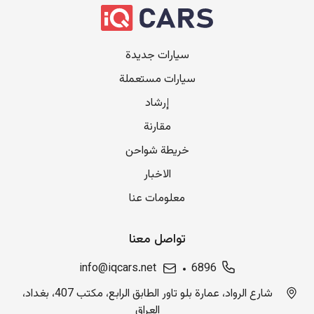
سيارات جديدة
سيارات مستعملة
إرشاد
مقارنة
خريطة شواحن
الاخبار
معلومات عنا
تواصل معنا
info@iqcars.net
6896
شارع الرواد، عمارة بلو تاور الطابق الرابع، مكتب 407، بغداد،
العراق