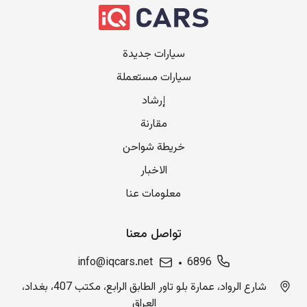
سيارات جديدة
سيارات مستعملة
إرشاد
مقارنة
خريطة شواحن
الاخبار
معلومات عنا
تواصل معنا
info@iqcars.net
6896
شارع الرواد، عمارة بلو تاور الطابق الرابع، مكتب 407، بغداد،
العراق