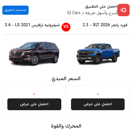
احصل على التطبيق
استخدم التطبيق
أسرع وأسهل طريقة لـ iQ Cars
فورد
رانجر
2026
XLT
-
2.3
شيفروليه
ترافرس
2021
LS
-
3.6
VS
السعر المبدئ
-
-
احصل على عرض
احصل على عرض
المحرك والقوة