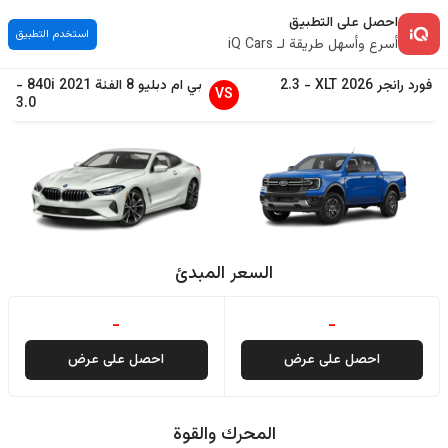
احصل على التطبيق
استخدم التطبيق
أسرع وأسهل طريقة لـ iQ Cars
فورد
رانجر
2026
XLT
-
2.3
بي ام دبليو
8 الفئة
2021
840i
-
VS
3.0
السعر المبدئ
-
-
احصل على عرض
احصل على عرض
المحرك والقوة