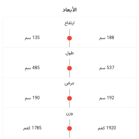
الأبعاد
ارتفاع
188 سم
135 سم
طول
537 سم
485 سم
عرض
192 سم
190 سم
وزن
1920 كغم
1785 كغم