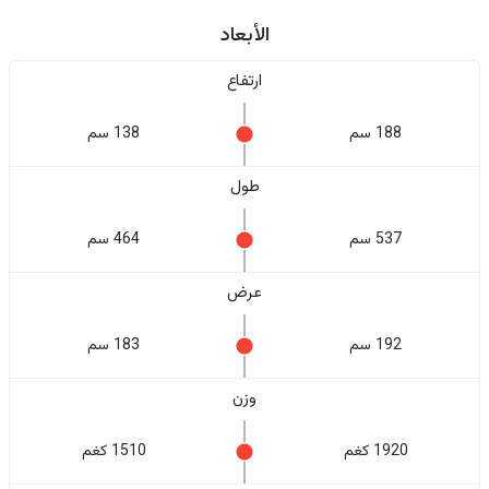
الأبعاد
ارتفاع
188 سم
138 سم
طول
537 سم
464 سم
عرض
192 سم
183 سم
وزن
1920 كغم
1510 كغم