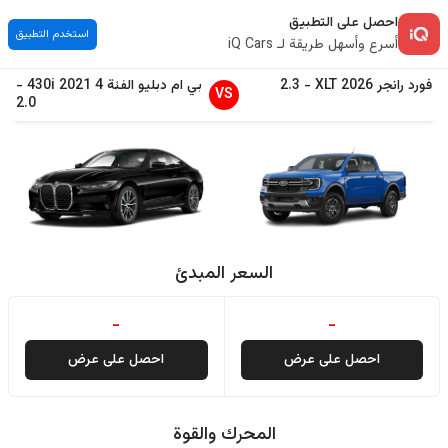
احصل على التطبيق
استخدم التطبيق
أسرع وأسهل طريقة لـ iQ Cars
فورد
رانجر
2026
XLT
-
2.3
بي ام دبليو
الفئة 4
2021
430i
-
VS
2.0
السعر المبدئ
-
-
احصل على عرض
احصل على عرض
المحرك والقوة