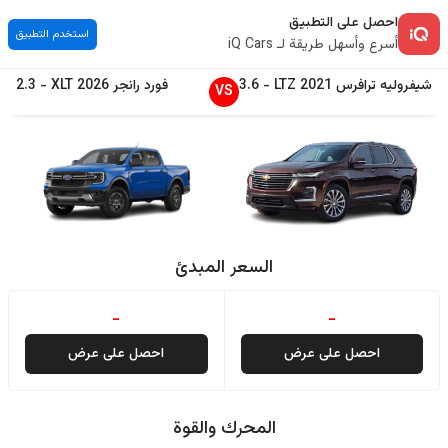
احصل على التطبيق
استخدم التطبيق
أسرع وأسهل طريقة لـ iQ Cars
شيفروليه
ترافرس
2021
LTZ
-
3.6
فورد
رانجر
2026
XLT
-
2.3
VS
السعر المبدئ
-
-
احصل على عرض
احصل على عرض
المحرك والقوة