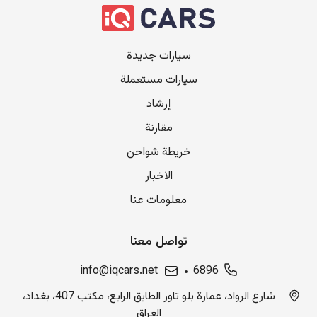
سيارات جديدة
سيارات مستعملة
إرشاد
مقارنة
خريطة شواحن
الاخبار
معلومات عنا
تواصل معنا
info@iqcars.net
6896
شارع الرواد، عمارة بلو تاور الطابق الرابع، مكتب 407، بغداد،
العراق