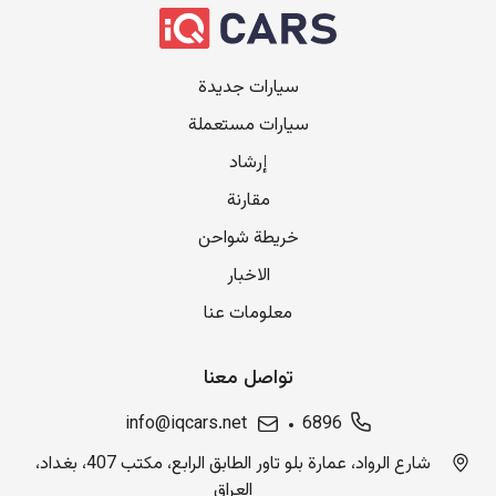
سيارات جديدة
سيارات مستعملة
إرشاد
مقارنة
خريطة شواحن
الاخبار
معلومات عنا
تواصل معنا
info@iqcars.net
6896
شارع الرواد، عمارة بلو تاور الطابق الرابع، مكتب 407، بغداد،
العراق