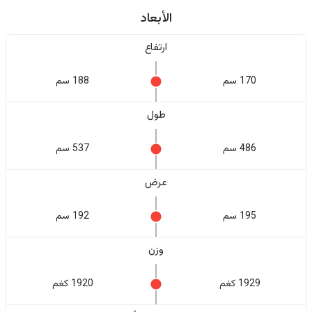
الأبعاد
ارتفاع
170 سم
188 سم
طول
486 سم
537 سم
عرض
195 سم
192 سم
وزن
1929 كغم
1920 كغم