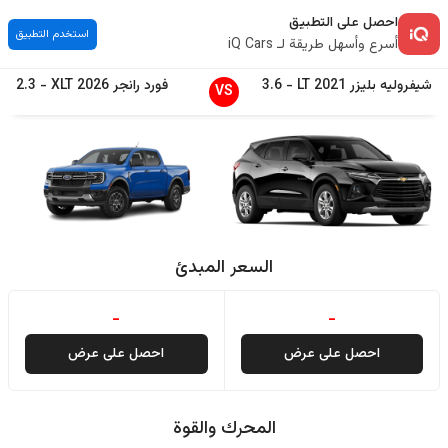
احصل على التطبيق
استخدم التطبيق
أسرع وأسهل طريقة لـ iQ Cars
شيفروليه
بليزر
2021
LT
-
3.6
فورد
رانجر
2026
XLT
-
2.3
VS
السعر المبدئ
-
-
احصل على عرض
احصل على عرض
المحرك والقوة