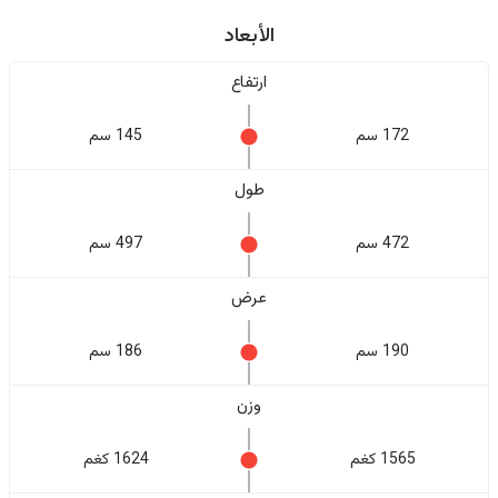
الأبعاد
ارتفاع
172 سم
145 سم
طول
472 سم
497 سم
عرض
190 سم
186 سم
وزن
1565 كغم
1624 كغم