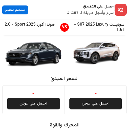
احصل على التطبيق
استخدم التطبيق
أسرع وأسهل طريقة لـ iQ Cars
سوئیست
Luxury
2025
S07
-
هوندا
أكورد
2025
Sport
-
2.0
VS
1.6T
السعر المبدئ
-
-
احصل على عرض
احصل على عرض
المحرك والقوة