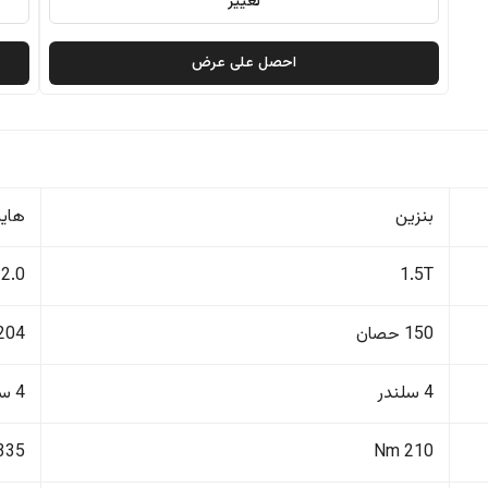
تغيير
احصل على عرض
بنزين
هايب
2.0
1.5T
150 حصان
204 حصا
4 سلندر
4 سلندر
335 Nm
210 Nm