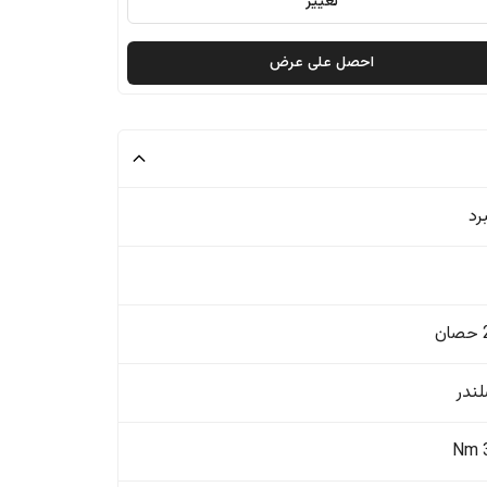
تغيير
احصل على عرض
رد
ن