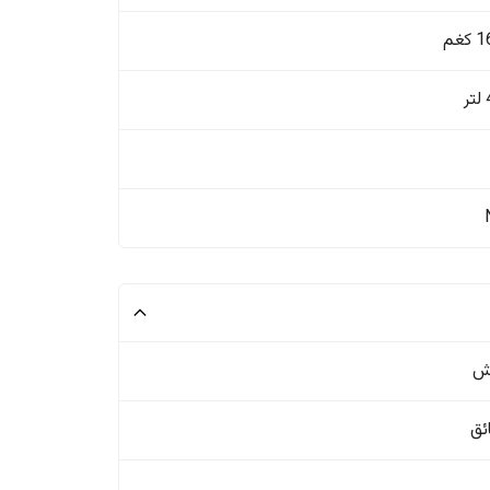
غم
ش
ئق