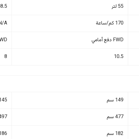
55 لتر
48.5 لت
170 كم/ساعة
N/A
FWD دفع أمامي
FWD دفع أ
8
10.5
149 سم
145 سم
477 سم
497 سم
182 سم
186 سم