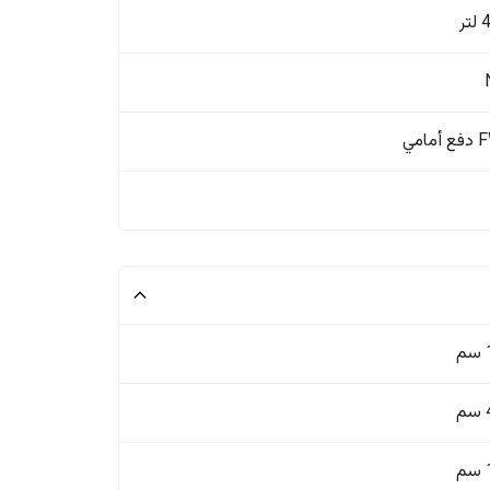
ر
مامي