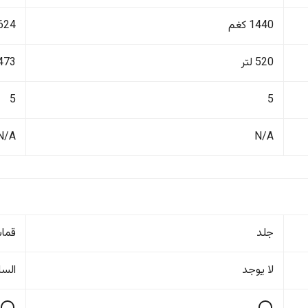
1440 كغم
1624 ك
520 لتر
473 لتر
5
5
N/A
N/A
جلد
قما
لا یوجد
السا