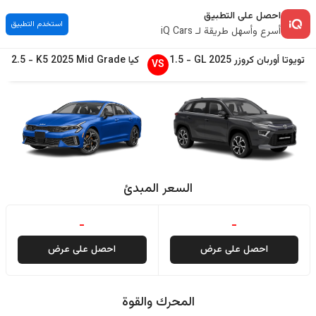
احصل على التطبيق
استخدم التطبيق
أسرع وأسهل طريقة لـ iQ Cars
تويوتا
أوربان كروزر
2025
GL
-
1.5
كيا
Mid Grade
2025
K5
-
2.5
VS
السعر المبدئ
-
-
احصل على عرض
احصل على عرض
المحرك والقوة