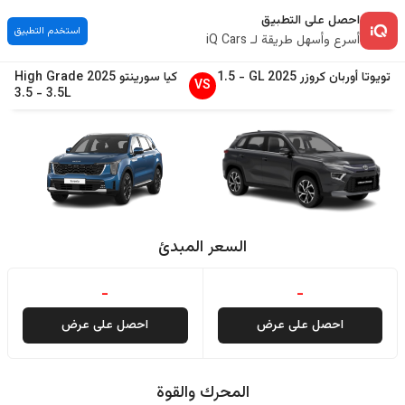
احصل على التطبيق
استخدم التطبيق
أسرع وأسهل طريقة لـ iQ Cars
تويوتا
أوربان كروزر
2025
GL
-
1.5
كيا
سورينتو
2025
High Grade
VS
3.5
-
3.5L
السعر المبدئ
-
-
احصل على عرض
احصل على عرض
المحرك والقوة