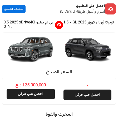
احصل على التطبيق
استخدم التطبيق
أسرع وأسهل طريقة لـ iQ Cars
تويوتا
أوربان كروزر
2025
GL
-
1.5
بي ام دبليو
xDrive40i
2025
X5
VS
3.0
-
السعر المبدئ
-
125,000,000 د.ع
احصل على عرض
احصل على عرض
المحرك والقوة