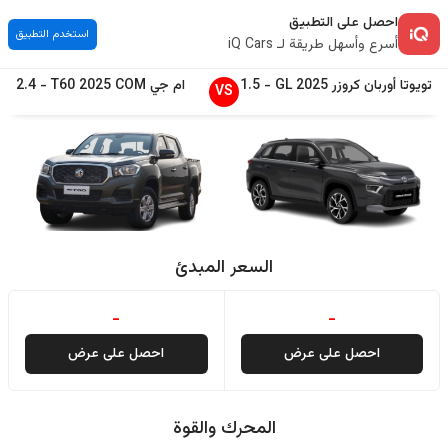
احصل على التطبيق
استخدم التطبيق
أسرع وأسهل طريقة لـ iQ Cars
تويوتا
أوربان كروزر
2025
GL
-
1.5
ام جي
COM
2025
T60
-
2.4
VS
السعر المبدئ
-
-
احصل على عرض
احصل على عرض
المحرك والقوة