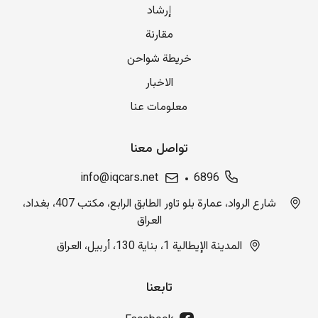
إرشاد
مقارنة
خريطة شواحن
الاخبار
معلومات عنا
تواصل معنا
info@iqcars.net
6896
شارع الرواد، عمارة بلو تاور الطابق الرابع، مكتب 407، بغداد،
العراق
المدينة الإيطالية 1، بناية 130، أربيل، العراق
تابعنا