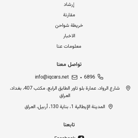
إرشاد
مقارنة
خريطة شواحن
الاخبار
معلومات عنا
تواصل معنا
info@iqcars.net
6896
شارع الرواد، عمارة بلو تاور الطابق الرابع، مكتب 407، بغداد،
العراق
المدينة الإيطالية 1، بناية 130، أربيل، العراق
تابعنا