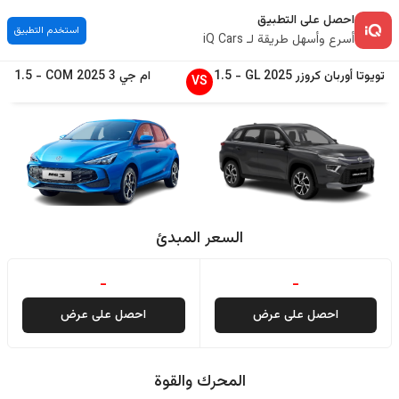
احصل على التطبيق
استخدم التطبيق
أسرع وأسهل طريقة لـ iQ Cars
تويوتا
أوربان كروزر
2025
GL
-
1.5
ام جي
3
2025
COM
-
1.5
VS
السعر المبدئ
-
-
احصل على عرض
احصل على عرض
المحرك والقوة