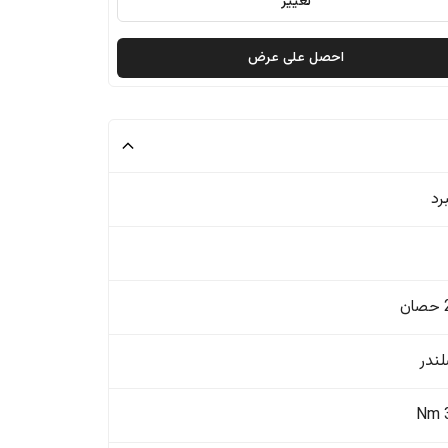
تغيير
احصل على عرض
رد
ن