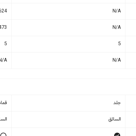
N/A
1624 ك
N/A
473 لتر
5
5
N/A
N/A
جلد
قما
السائق
السا