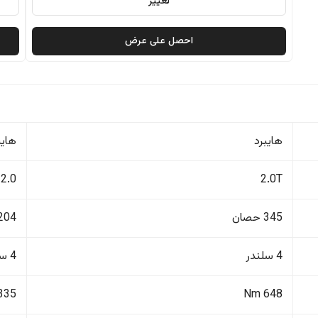
تغيير
احصل على عرض
هايبرد
هايب
2.0
2.0T
345 حصان
204 حصا
4 سلندر
4 سلندر
335 Nm
648 Nm