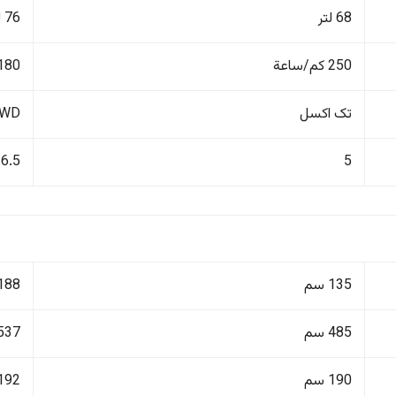
68 لتر
76 لتر
250 كم/ساعة
180 كم/ساع
تک اکسل
4WD دفع ر
6.5
5
135 سم
188 سم
485 سم
537 سم
190 سم
192 سم