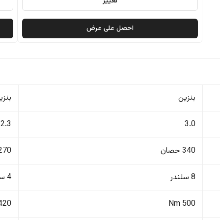
تغيير
احصل على عرض
بنزين
بنزي
2.3
3.0
340 حصان
270 حصا
8 سلندر
4 سلندر
420 Nm
500 Nm