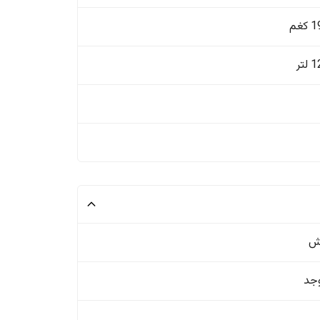
غم
تر
ش
وجد