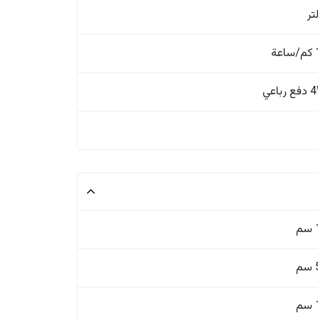
ة
باعي