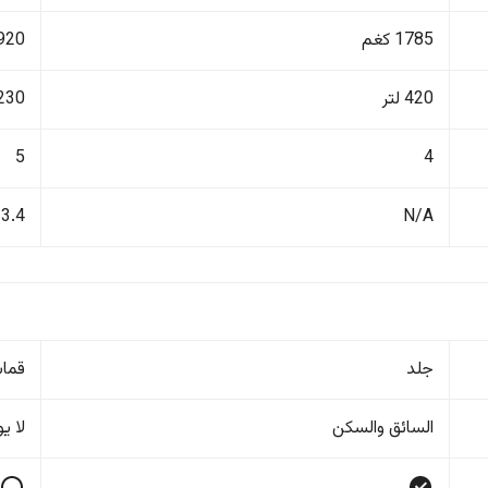
1785 كغم
1920 ك
420 لتر
1230 ل
5
4
3.4
N/A
جلد
قما
السائق والسکن
لا ی