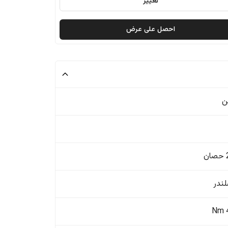
تغيير
احصل على عرض
ن
ن