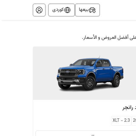
بيعها
کوردی
على أفضل العروض و الأسعار.
رانجر
XLT
-
2.3
2