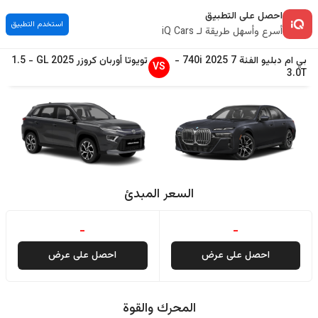
احصل على التطبيق
استخدم التطبيق
أسرع وأسهل طريقة لـ iQ Cars
بي ام دبليو
الفئة 7
2025
740i
-
تويوتا
أوربان كروزر
2025
GL
-
1.5
VS
3.0T
السعر المبدئ
-
-
احصل على عرض
احصل على عرض
المحرك والقوة