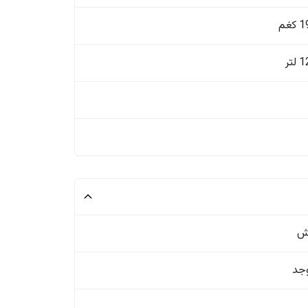
غم
تر
ش
وجد