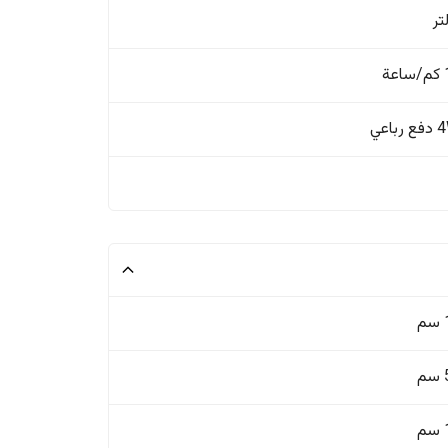
ة
باعي