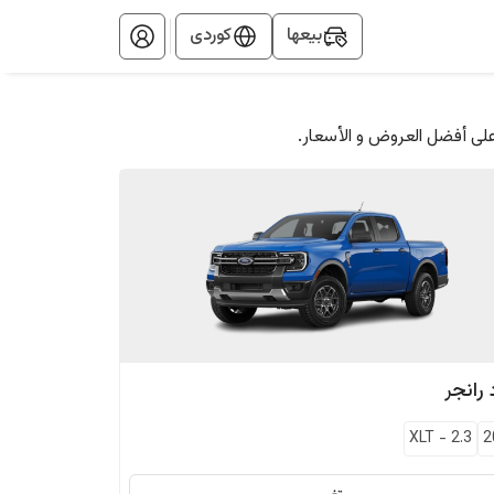
بيعها
کوردی
على أفضل العروض و الأسعار.
رانجر
XLT
-
2.3
2