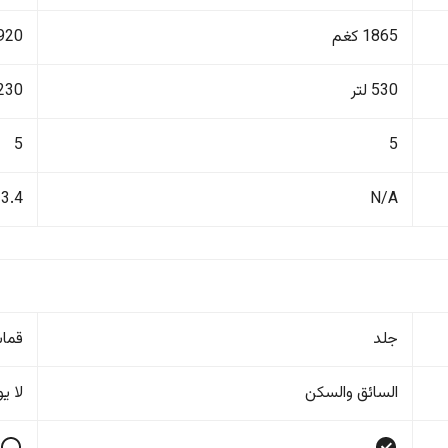
1865 كغم
1920 ك
530 لتر
1230 ل
5
5
3.4
N/A
جلد
قما
السائق والسکن
لا ی