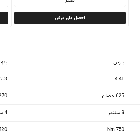
تغيير
احصل على عرض
بنزين
بنزي
2.3
4.4T
625 حصان
270 حصا
8 سلندر
4 سلندر
420 Nm
750 Nm