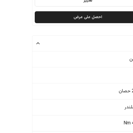
تغيير
احصل على عرض
ن
ن