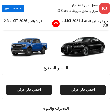
احصل على التطبيق
استخدم التطبيق
أسرع وأسهل طريقة لـ iQ Cars
بي ام دبليو
الفئة 4
2021
440i
-
فورد
رانجر
2026
XLT
-
2.3
VS
3.0
السعر المبدئ
-
-
احصل على عرض
احصل على عرض
المحرك والقوة