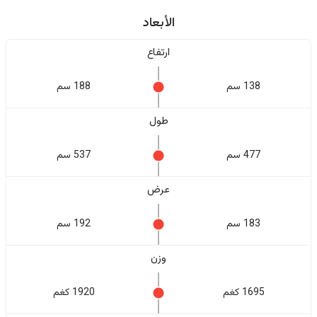
الأبعاد
ارتفاع
138 سم
188 سم
طول
477 سم
537 سم
عرض
183 سم
192 سم
وزن
1695 كغم
1920 كغم