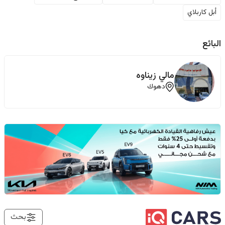
أبل كاربلاي
البائع
مالي زيناوه
دهوك
بحث