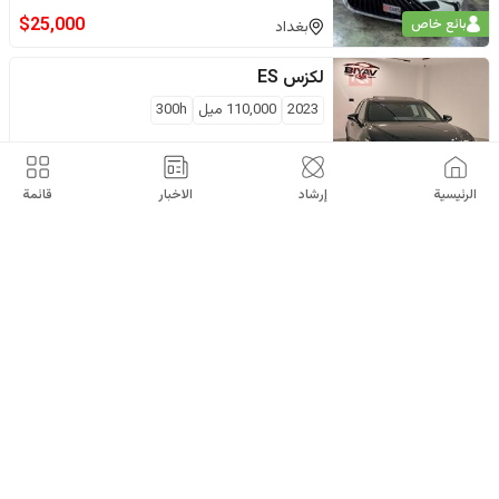
$
25,000
بائع خاص
بغداد
لكزس
ES
2023
110,000
ميل
300h
$
26,500
دهوك
الرئيسية
إرشاد
الاخبار
قائمة
لكزس
ES
2023
80,000
كم
300h