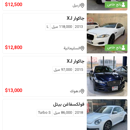
$
12,500
بائع خاص
اربيل
جاكوار
XJ
2013
118,000
ميل
L
$
12,800
بائع خاص
السليمانية
جاكوار
XJ
2015
97,000
ميل
$
13,000
دهوك
فولكسفاغن
بيتل
2018
86,000
ميل
Turbo S