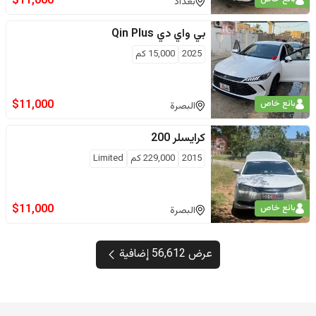
$
11,000
بغداد
بي واي دي
Qin Plus
2025
15,000
كم
$
11,000
بائع خاص
البصرة
كرايسلر
200
2015
229,000
كم
Limited
$
11,000
بائع خاص
البصرة
عرض 56,612 إضافية