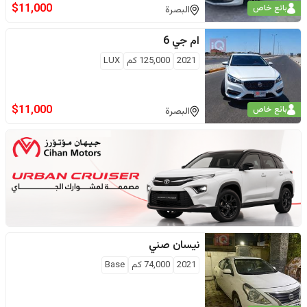
$
11,000
بائع خاص
البصرة
ام جي
6
2021
125,000
كم
LUX
$
11,000
بائع خاص
البصرة
نيسان
صني
2021
74,000
كم
Base