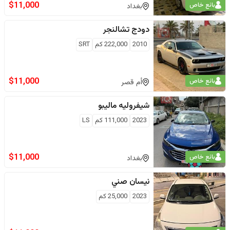
$
11,000
بائع خاص
بغداد
دودج
تشالنجر
2010
222,000
كم
SRT
$
11,000
بائع خاص
أم قصر
شيفروليه
ماليبو
2023
111,000
كم
LS
$
11,000
بائع خاص
بغداد
نيسان
صني
2023
25,000
كم