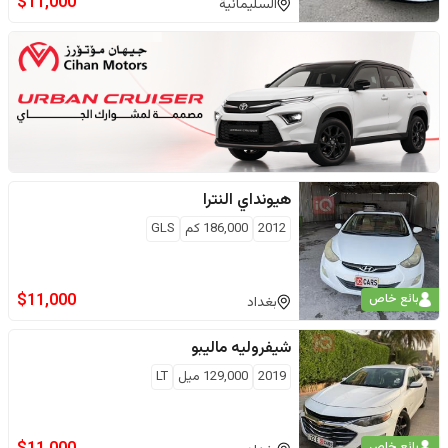
$
11,000
السليمانية
هيونداي
النترا
2012
186,000
كم
GLS
$
11,000
بائع خاص
بغداد
شيفروليه
ماليبو
2019
129,000
ميل
LT
بائع خاص