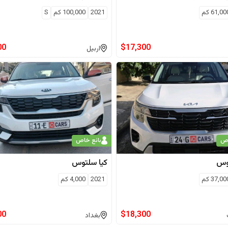
61,00
كم
2021
100,000
كم
S
00
$
17,300
اربيل
اص
بائع خاص
وس
كيا
سلتوس
37,00
كم
2021
4,000
كم
00
$
18,300
بغداد