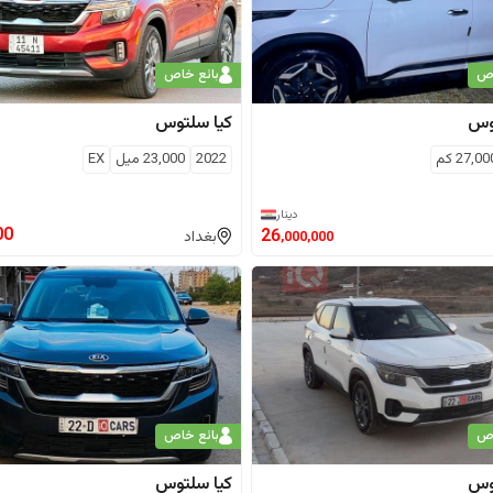
اص
بائع خاص
وس
كيا
سلتوس
27,00
كم
2022
23,000
ميل
EX
دينار
00
26
بغداد
,000,000
اص
بائع خاص
وس
كيا
سلتوس