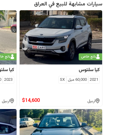
سيارات مشابهة للبيع في
العراق
بائع خاص
بائع خ
كيا
سلتوس
كيا
سلت
2021
60,000
ميل
SX
2023
0
$
14,600
اربيل
اربيل