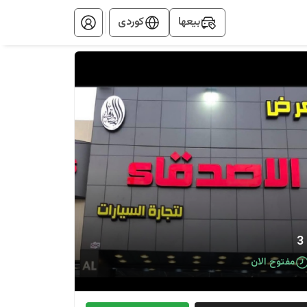
بيعها
کوردی
مفتوح الان