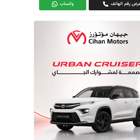
رض رقم الهاتف
واتساب