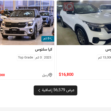
0 كم
وس
كيا
سلتوس
13,00
كم
2025
0
كم
Top Grade
$
16,800
اربيل
,000
عرض 56,579 إضافية