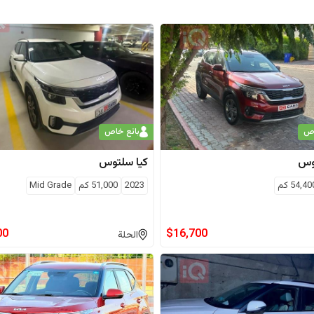
اص
بائع خاص
وس
كيا
سلتوس
54,40
كم
2023
51,000
كم
Mid Grade
00
$
16,700
الحلة