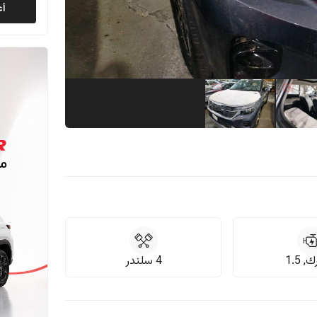
أع
 1.5
4 سلندر