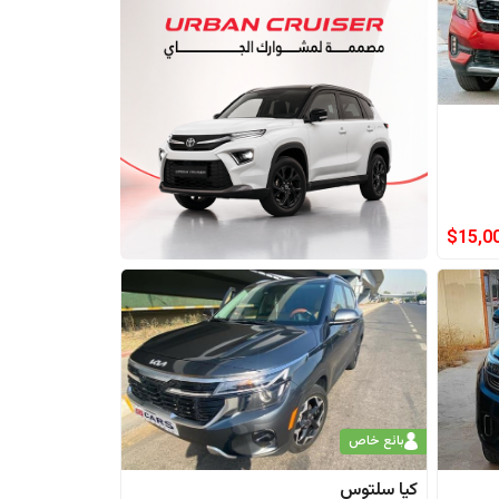
$
15,0
بائع خاص
كيا
سلتوس