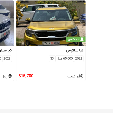
بائع خاص
كيا
سلتوس
كيا
سلت
2022
65,000
ميل
SX
2023
0
$
15,700
أبو غريب
اربيل