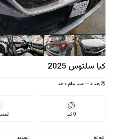
كيا
سلتوس
2025
بغداد
منذ عام واحد
0
كم
المحرك,
الحالة
الجديد