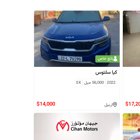
بائع خاص
كيا
سلتوس
2022
56,000
ميل
SX
$
14,000
$
17,2
اربيل