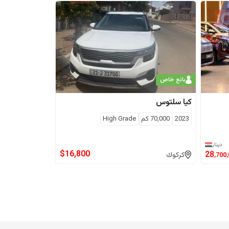
بائع خاص
كيا
سلتوس
2023
70,000
كم
High Grade
دينار
$
16,800
28
كركوك
,700