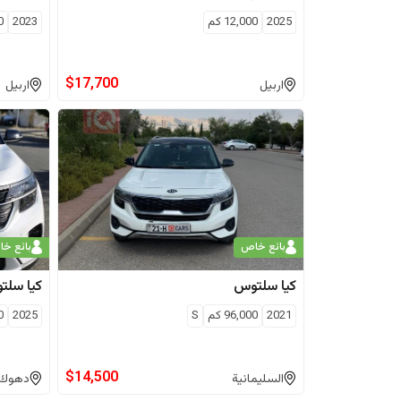
2025
12,000
كم
2023
0
$
17,700
اربيل
اربيل
بائع خاص
بائع خ
كيا
سلتوس
كيا
سلت
2021
96,000
كم
S
2025
0
$
14,500
السليمانية
دهوك