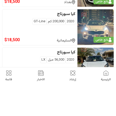
$
18,500
بائع خاص
بغداد
كيا
سبورتاج
2020
200,000
كم
GT-Line
$
18,500
بائع خاص
السليمانية
كيا
سبورتاج
2020
56,300
ميل
LX
$
18,500
بائع خاص
اربيل
الرئيسية
إرشاد
الاخبار
قائمة