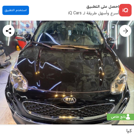
احصل على التطبيق
استخدم التطبيق
أسرع وأسهل طريقة لـ iQ Cars
بائع خاص
كيا