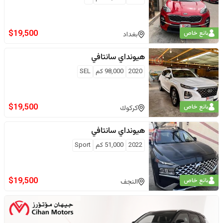
$
19,500
بائع خاص
بغداد
هيونداي
سانتافي
2020
98,000
كم
SEL
$
19,500
بائع خاص
كركوك
هيونداي
سانتافي
2022
51,000
كم
Sport
$
19,500
بائع خاص
النجف