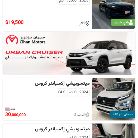
2025
17,500
كم
$
19,500
بائع خاص
كلار
ميتسوبيشي
إكسباندر كروس
2024
0
كم
GLS
دينار
ضمان الوكالة
30
البصرة
,000,000
ميتسوبيشي
إكسباندر كروس
2024
0
كم