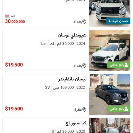
دينار
ضمان الوكالة
30
بغداد
,000,000
هيونداي
توسان
2024
36,000
كم
Limited
$
19,500
بائع خاص
بغداد
نيسان
باثفايندر
2022
109,000
ميل
SV
$
19,500
بائع خاص
عقرة
كيا
سبورتاج
2020
36,000
كم
S