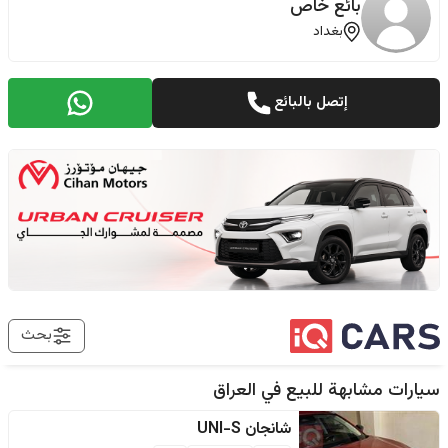
بائع خاص
بغداد
إتصل بالبائع
بحث
سيارات مشابهة للبيع في
العراق
شانجان
UNI-S