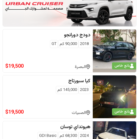
دودج
دورانجو
2018
90,000
كم
GT
$
19,500
بائع خاص
البصرة
كيا
سبورتاج
2023
145,000
كم
$
19,500
بائع خاص
الصبيات
هيونداي
توسان
2024
68,300
كم
GDI Basic