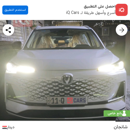
احصل على التطبيق
استخدم التطبيق
أسرع وأسهل طريقة لـ iQ Cars
بائع خاص
شانجان
دينار