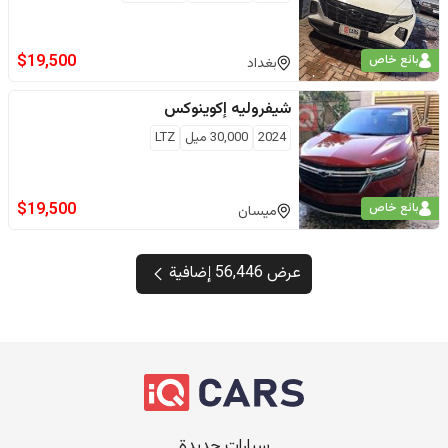
$
19,500
بائع خاص
بغداد
شيفروليه
إكوينوكس
2024
30,000
ميل
LTZ
$
19,500
بائع خاص
ميسان
عرض 56,446 إضافية
سيارات جديدة