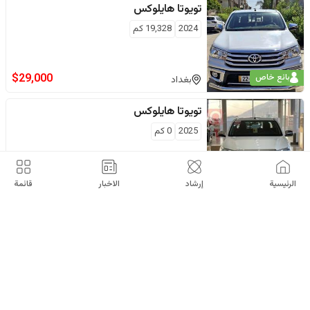
تويوتا
هايلوكس
2024
19,328
كم
$
29,000
بائع خاص
بغداد
تويوتا
هايلوكس
2025
0
كم
Cihan Motors
اربيل
الرئيسية
إرشاد
الاخبار
قائمة