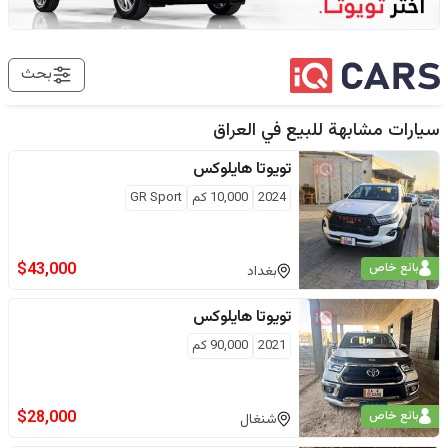
بحث
سيارات مشابهة للبيع في
العراق
تويوتا
هايلوكس
2024
10,000
كم
GR Sport
$
43,000
بائع خاص
بغداد
تويوتا
هايلوكس
2021
90,000
كم
$
28,000
بائع خاص
شنغال