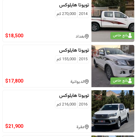
تويوتا
هايلوكس
2014
270,000
كم
$
18,500
بائع خاص
بغداد
تويوتا
هايلوكس
2015
155,000
كم
$
17,800
بائع خاص
الديوانية
تويوتا
هايلوكس
2016
216,000
كم
$
21,900
عقرة