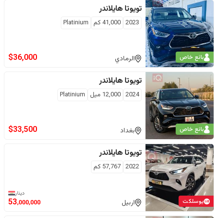
تويوتا
هايلاندر
2023
41,000
كم
Platinium
$
36,000
بائع خاص
الرمادي
تويوتا
هايلاندر
2024
12,000
ميل
Platinium
$
33,500
بائع خاص
بغداد
تويوتا
هايلاندر
2022
57,767
كم
دينار
يوسلكت
53
اربيل
,000,000