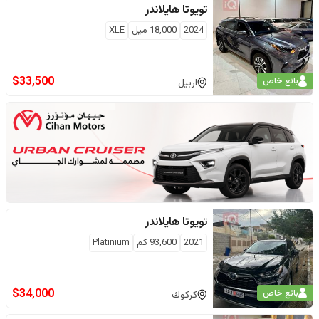
تويوتا
هايلاندر
2024
18,000
ميل
XLE
$
33,500
بائع خاص
اربيل
تويوتا
هايلاندر
2021
93,600
كم
Platinium
$
34,000
بائع خاص
كركوك