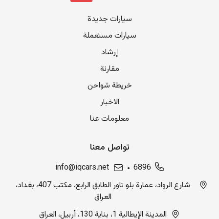
سيارات جديدة
سيارات مستعملة
إرشاد
مقارنة
خريطة شواحن
الاخبار
معلومات عنا
تواصل معنا
info@iqcars.net
6896
شارع الرواد، عمارة بلو تاور الطابق الرابع، مكتب 407، بغداد،
العراق
المدينة الإيطالية 1، بناية 130، أربيل، العراق