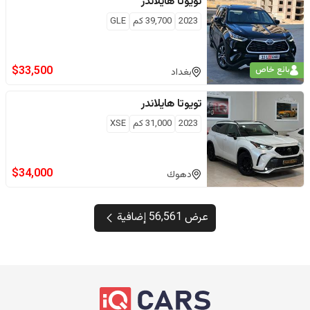
تويوتا
هايلاندر
2023
39,700
كم
GLE
$
33,500
بائع خاص
بغداد
تويوتا
هايلاندر
2023
31,000
كم
XSE
$
34,000
دهوك
عرض 56,561 إضافية