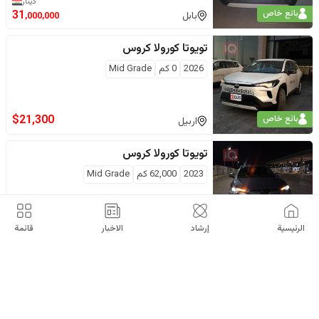
دينار
بائع خاص
31
بابل
,000,000
تويوتا
كورولا كروس
2026
0
كم
Mid Grade
$
21,300
بائع خاص
اربيل
تويوتا
كورولا كروس
2023
62,000
كم
Mid Grade
$
18,000
بائع خاص
بغداد
الرئيسية
إرشاد
الاخبار
قائمة