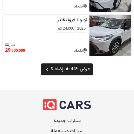
بغداد
تويوتا
فرونتلاندر
2025
24,000
كم
دينار
29
بغداد
,500,000
عرض 56,449 إضافية
سيارات جديدة
سيارات مستعملة