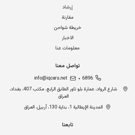
إرشاد
مقارنة
خريطة شواحن
الاخبار
معلومات عنا
تواصل معنا
info@iqcars.net
6896
شارع الرواد، عمارة بلو تاور الطابق الرابع، مكتب 407، بغداد،
العراق
المدينة الإيطالية 1، بناية 130، أربيل، العراق
تابعنا