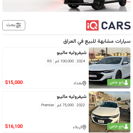
بحث
سيارات مشابهة للبيع في
العراق
شيفروليه
ماليبو
2024
100,000
كم
RS
$
15,000
بائع خاص
بغداد
شيفروليه
ماليبو
2022
75,000
كم
Premier
$
16,100
بائع خاص
كربلاء