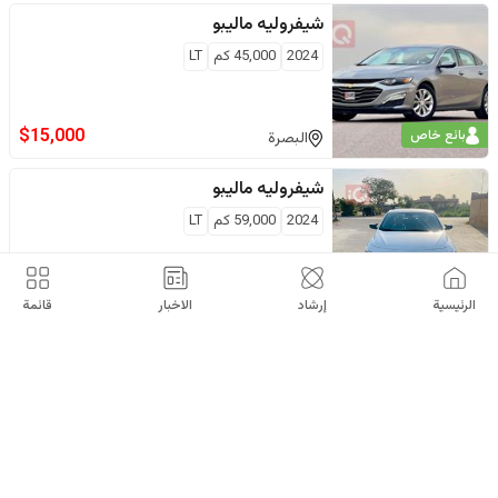
شيفروليه
ماليبو
2024
45,000
كم
LT
$
15,000
بائع خاص
البصرة
شيفروليه
ماليبو
2024
59,000
كم
LT
$
14,500
بائع خاص
بغداد
الرئيسية
إرشاد
الاخبار
قائمة