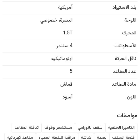
بلد الاستيراد
أمريكية
اللوحة
البصرة
،
خصوصي
المحرك
1.5T
الأسطوانات
4 سلندر
ناقل الحركة
اوتوماتيكيه
عدد المقاعد
5
مادة المقاعد
قماش
اللون
أسود
مواصفات
الكاميرا الخلفية
سقف بانورامي
مستشعر وقوف
تدفئة المقاعد
فتحة السقف
بصمة
شاشة
مراقبة النقطة العمياء
مقاعد كهربائية