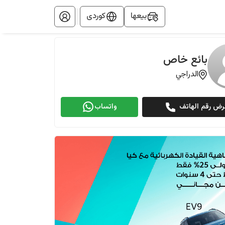
بيعها
کوردی
بائع خاص
الدراجي
رض رقم الهاتف
واتساب