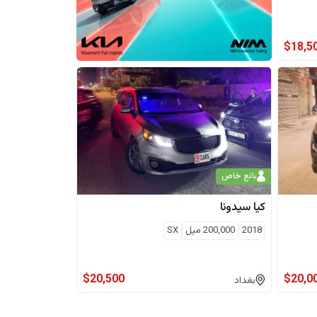
$
18,5
بائع خاص
كيا
سيدونا
2018
200,000
ميل
SX
$
20,500
$
20,0
بغداد