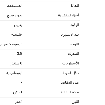
الحالة
المستخدم
أجزاء المتضررة
بدون صبغ
الوقود
بنزين
بلد الاستيراد
خليجيه
اللوحة
البصرة
،
خصوصي
المحرك
3.8
الأسطوانات
6 سلندر
ناقل الحركة
اوتوماتيكيه
عدد المقاعد
7
مادة المقاعد
قماش
اللون
أحمر