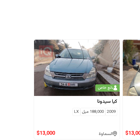
بائع خاص
كيا
سيدونا
2009
188,000
ميل
LX
$
13,000
$
13,0
السماوة