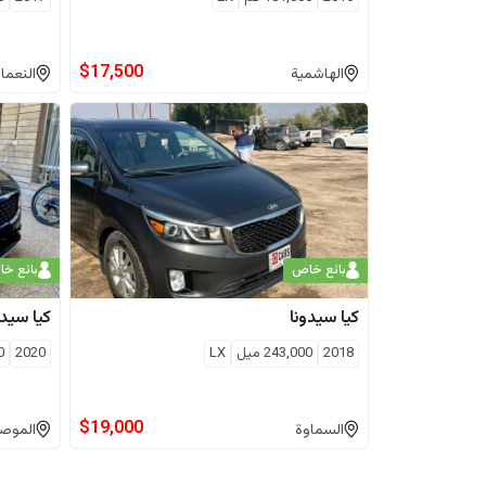
$
17,500
الهاشمية
النعمان
بائع خاص
بائع خ
كيا
سيدونا
كيا
سيدو
2018
243,000
ميل
LX
2020
0
$
19,000
السماوة
الموص