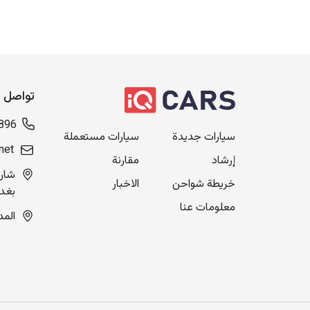
تواصل م
896
سيارات جديدة
سيارات مستعملة
net
إرشاد
مقارنة
خريطة شواحن
الاخبار
بغدا
معلومات عنا
المدينة ال