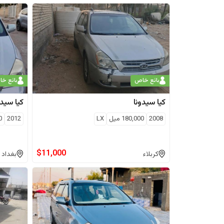
بائع خاص
بائع خ
كيا
سيدونا
كيا
سيدو
2008
180,000
ميل
LX
2012
0
$
11,000
كربلاء
بغداد