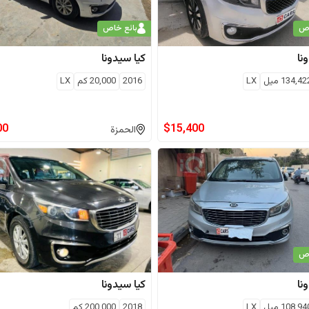
اص
بائع خاص
نا
كيا
سيدونا
134,42
ميل
LX
2016
20,000
كم
LX
00
$
15,400
الحمزة
اص
نا
كيا
سيدونا
108,94
ميل
LX
2018
200,000
كم