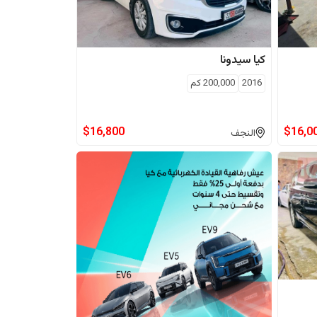
كيا
سيدونا
2016
200,000
كم
$
16,800
$
16,0
النجف