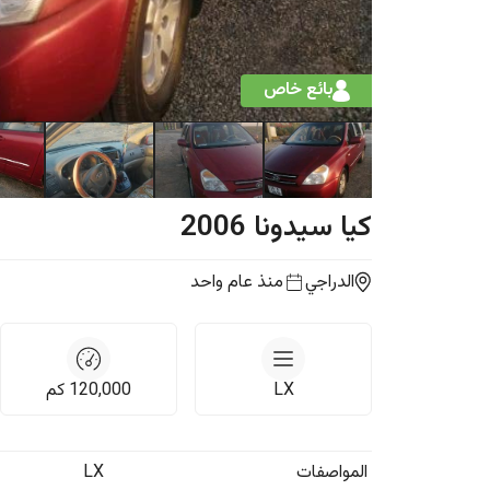
بائع خاص
كيا
سيدونا
2006
الدراجي
منذ عام واحد
LX
120,000
كم
المواصفات
LX