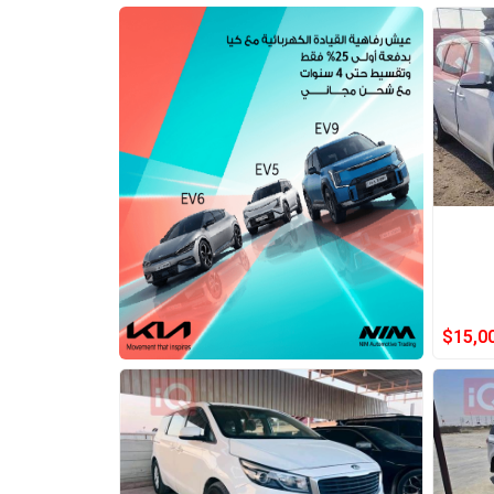
$
15,0