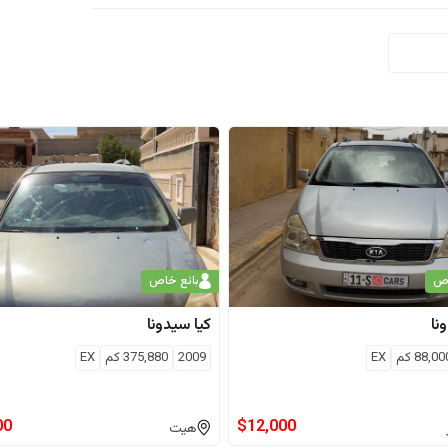
اص
بائع خاص
نا
كيا
سيدونا
88,00
كم
EX
2009
375,880
كم
EX
00
$
12,000
هيت