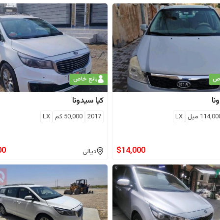
اص
بائع خاص
نا
كيا
سيدونا
114,00
ميل
LX
2017
50,000
كم
LX
00
$
14,000
ديالى