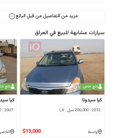
مزيد من التفاصيل من قبل البائع
سيارات مشابهة للبيع في
العراق
بائع خاص
بائع خ
كيا
سيدونا
كيا
سيدو
2012
200,000
ميل
LX
2007
0
$
13,000
واسط
الخضر