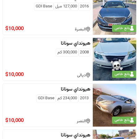
2016
127,000
ميل
GDI Base
$
10,000
بائع خاص
البصرة
هيونداي
سوناتا
2008
300,000
كم
$
10,000
بائع خاص
ديالى
هيونداي
سوناتا
2013
234,000
كم
GDI Base
$
10,000
بائع خاص
النصر
هيونداي
سوناتا