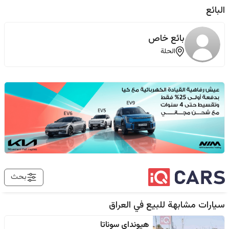
البائع
بائع خاص
الحلة
بحث
سيارات مشابهة للبيع في
العراق
هيونداي
سوناتا