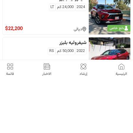
2024
24,000
كم
LT
$
22,200
بائع خاص
ديالى
شيفروليه
بليزر
2022
50,000
كم
RS
$
22,800
بائع خاص
اربيل
الرئيسية
إرشاد
الاخبار
قائمة
شيفروليه
بليزر