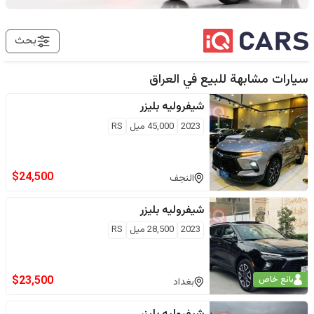
بحث
سيارات مشابهة للبيع في
العراق
شيفروليه
بليزر
2023
45,000
ميل
RS
$
24,500
النجف
شيفروليه
بليزر
2023
28,500
ميل
RS
$
23,500
بائع خاص
بغداد